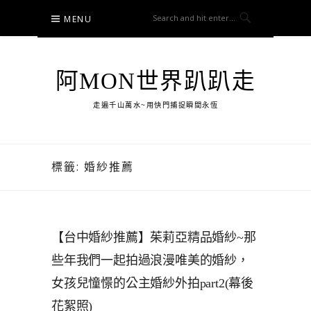
Skip
MENU
to
content
阿MON世界趴趴走
走遍千山萬水~用快門捕捉瞬間永恆
標籤:
婚紗推薦
【台中婚紗推薦】茱莉亞精品婚紗~那
些年我們一起拍過浪漫唯美的婚紗，
女孩兒憧憬的公主婚紗外拍part2(幕後
花絮照)