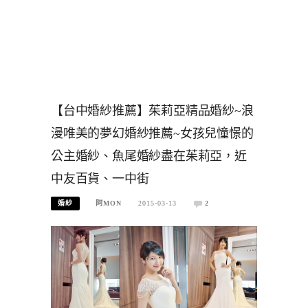
【台中婚紗推薦】茱莉亞精品婚紗~浪
漫唯美的夢幻婚紗推薦~女孩兒憧憬的
公主婚紗、魚尾婚紗盡在茱莉亞，近
中友百貨、一中街
婚紗
阿MON
2015-03-13
2