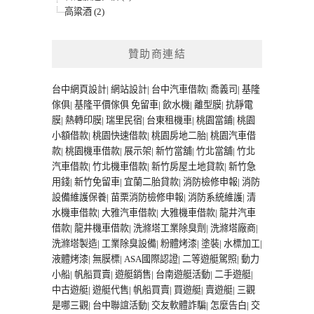
高粱酒 (2)
贊助商連結
台中網頁設計
|
網站設計
|
台中汽車借款
|
喬義司
|
基隆
傢俱
|
基隆平價傢俱
免留車
|
飲水機
|
離型膜
|
抗靜電
膜
|
熱轉印膜
|
瑞里民宿
|
台東租機車
|
桃園當鋪
|
桃園
小額借款
|
桃園快速借款
|
桃園房地二胎
|
桃園汽車借
款
|
桃園機車借款
|
展示架
|
新竹當舖
|
竹北當舖
|
竹北
汽車借款
|
竹北機車借款
|
新竹房屋土地貸款
|
新竹急
用錢
|
新竹免留車
|
宜蘭二胎貸款
|
消防檢修申報
|
消防
設備維護保養
|
苗栗消防檢修申報
|
消防系統維護
|
清
水機車借款
|
大雅汽車借款
|
大雅機車借款
|
龍井汽車
借款
|
龍井機車借款
|
洗滌塔工業除臭劑
|
洗滌塔廠商
|
洗滌塔製造
|
工業除臭設備
|
粉體烤漆
|
塗裝
|
水標加工
|
液體烤漆
|
無膜標
|
ASA國際認證
|
二等遊艇駕照
|
動力
小船
|
帆船買賣
|
遊艇銷售
|
台南遊艇活動
|
二手遊艇
|
中古遊艇
|
遊艇代售
|
帆船買賣
|
買遊艇
|
賣遊艇
|
三觀
是哪三觀
|
台中聯誼活動
|
交友軟體詐騙
|
怎麼告白
|
交