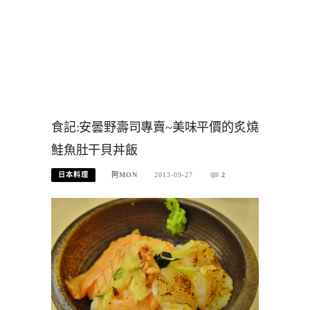
食記:安曇野壽司專賣~美味平價的炙燒
鮭魚肚干貝丼飯
日本料理
阿MON
2013-09-27
2