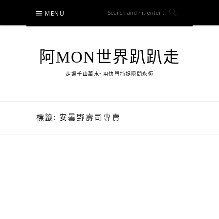
Skip
MENU
to
content
阿MON世界趴趴走
走遍千山萬水~用快門捕捉瞬間永恆
標籤:
安曇野壽司專賣