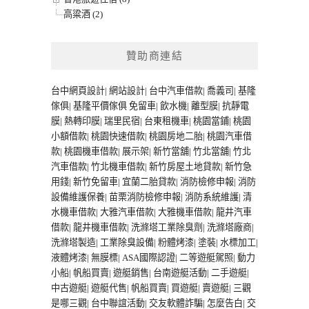
高粱酒 (2)
贊助商連結
台中網頁設計
|
網站設計
|
台中汽車借款
|
喬義司
|
基隆
傢俱
|
基隆平價傢俱
免留車
|
飲水機
|
離型膜
|
抗靜電
膜
|
熱轉印膜
|
瑞里民宿
|
台東租機車
|
桃園當鋪
|
桃園
小額借款
|
桃園快速借款
|
桃園房地二胎
|
桃園汽車借
款
|
桃園機車借款
|
展示架
|
新竹當舖
|
竹北當舖
|
竹北
汽車借款
|
竹北機車借款
|
新竹房屋土地貸款
|
新竹急
用錢
|
新竹免留車
|
宜蘭二胎貸款
|
消防檢修申報
|
消防
設備維護保養
|
苗栗消防檢修申報
|
消防系統維護
|
清
水機車借款
|
大雅汽車借款
|
大雅機車借款
|
龍井汽車
借款
|
龍井機車借款
|
洗滌塔工業除臭劑
|
洗滌塔廠商
|
洗滌塔製造
|
工業除臭設備
|
粉體烤漆
|
塗裝
|
水標加工
|
液體烤漆
|
無膜標
|
ASA國際認證
|
二等遊艇駕照
|
動力
小船
|
帆船買賣
|
遊艇銷售
|
台南遊艇活動
|
二手遊艇
|
中古遊艇
|
遊艇代售
|
帆船買賣
|
買遊艇
|
賣遊艇
|
三觀
是哪三觀
|
台中聯誼活動
|
交友軟體詐騙
|
怎麼告白
|
交