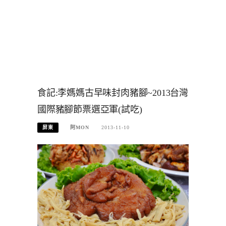
食記:李媽媽古早味封肉豬腳~2013台灣
國際豬腳節票選亞軍(試吃)
屏東
阿MON
2013-11-10