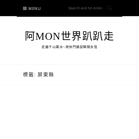
Skip
MENU
to
content
阿MON世界趴趴走
走遍千山萬水~用快門捕捉瞬間永恆
標籤:
屏東縣