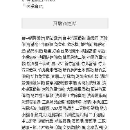
高粱酒 (2)
贊助商連結
台中網頁設計
|
網站設計
|
台中汽車借款
|
喬義司
|
基隆
傢俱
|
基隆平價傢俱
免留車
|
飲水機
|
離型膜
|
抗靜電
膜
|
熱轉印膜
|
瑞里民宿
|
台東租機車
|
桃園當鋪
|
桃園
小額借款
|
桃園快速借款
|
桃園房地二胎
|
桃園汽車借
款
|
桃園機車借款
|
展示架
|
新竹當舖
|
竹北當舖
|
竹北
汽車借款
|
竹北機車借款
|
新竹房屋土地貸款
|
新竹急
用錢
|
新竹免留車
|
宜蘭二胎貸款
|
消防檢修申報
|
消防
設備維護保養
|
苗栗消防檢修申報
|
消防系統維護
|
清
水機車借款
|
大雅汽車借款
|
大雅機車借款
|
龍井汽車
借款
|
龍井機車借款
|
洗滌塔工業除臭劑
|
洗滌塔廠商
|
洗滌塔製造
|
工業除臭設備
|
粉體烤漆
|
塗裝
|
水標加工
|
液體烤漆
|
無膜標
|
ASA國際認證
|
二等遊艇駕照
|
動力
小船
|
帆船買賣
|
遊艇銷售
|
台南遊艇活動
|
二手遊艇
|
中古遊艇
|
遊艇代售
|
帆船買賣
|
買遊艇
|
賣遊艇
|
三觀
是哪三觀
|
台中聯誼活動
|
交友軟體詐騙
|
怎麼告白
|
交