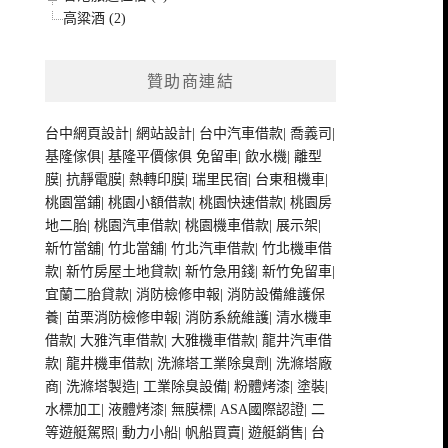
高粱酒 (2)
贊助商連結
台中網頁設計
|
網站設計
|
台中汽車借款
|
喬義司
|
基隆傢俱
|
基隆平價傢俱
免留車
|
飲水機
|
離型
膜
|
抗靜電膜
|
熱轉印膜
|
瑞里民宿
|
台東租機車
|
桃園當鋪
|
桃園小額借款
|
桃園快速借款
|
桃園房
地二胎
|
桃園汽車借款
|
桃園機車借款
|
展示架
|
新竹當舖
|
竹北當舖
|
竹北汽車借款
|
竹北機車借
款
|
新竹房屋土地貸款
|
新竹急用錢
|
新竹免留車
|
宜蘭二胎貸款
|
消防檢修申報
|
消防設備維護保
養
|
苗栗消防檢修申報
|
消防系統維護
|
清水機車
借款
|
大雅汽車借款
|
大雅機車借款
|
龍井汽車借
款
|
龍井機車借款
|
洗滌塔工業除臭劑
|
洗滌塔廠
商
|
洗滌塔製造
|
工業除臭設備
|
粉體烤漆
|
塗裝
|
水標加工
|
液體烤漆
|
無膜標
|
ASA國際認證
|
二
等遊艇駕照
|
動力小船
|
帆船買賣
|
遊艇銷售
|
台