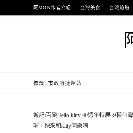
Skip
阿MON作者介紹
台灣美食
台灣旅遊
to
content
標籤:
市政府捷運站
遊記:百變Hello kitty 40週年特展~9種
喔，快來和kitty同樂唷