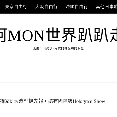
東京自由行
大阪自由行
沖繩自由行
其他日本
阿MON世界趴趴
走遍千山萬水~用快門捕捉瞬間永恆
台灣獨家kitty造型搶先報，還有國際級Hologram Show