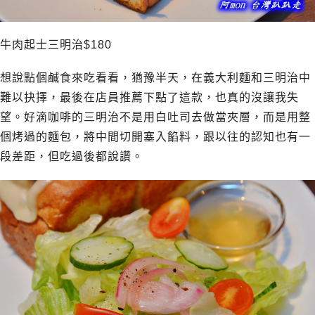
牛肉起士三明治$180
想說點個鹹食來吃看看，猶豫半天，在義大利麵和三明治中
難以抉擇，最後在店員推薦下點了這款，也真的沒讓我失
望。好滴咖啡的三明治不是用白吐司去做當夾層，而是用整
個烤過的麵包，將中間切開塞入餡料，跟以往的認知也有一
段差距，但吃過後都說讚。