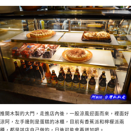
推開木製的大門，走進店內後，一股涼風迎面而來，裡面好
涼阿，左手邊則是蛋糕的冰櫃，目前有香蕉派和檸檬派兩
種，都是該店自己做的，日後可能會再增加吧。