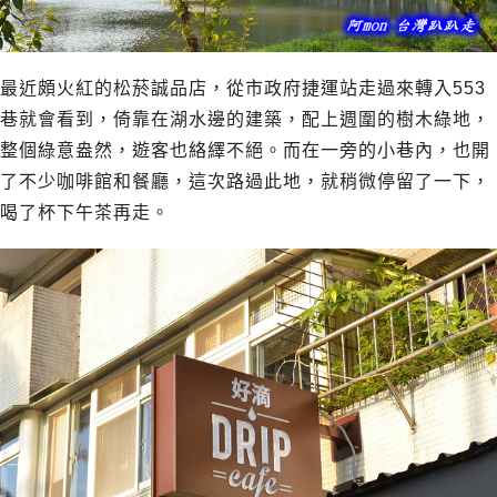
最近頗火紅的松菸誠品店，從市政府捷運站走過來轉入553
巷就會看到，倚靠在湖水邊的建築，配上週圍的樹木綠地，
整個綠意盎然，遊客也絡繹不絕。而在一旁的小巷內，也開
了不少咖啡館和餐廳，這次路過此地，就稍微停留了一下，
喝了杯下午茶再走。