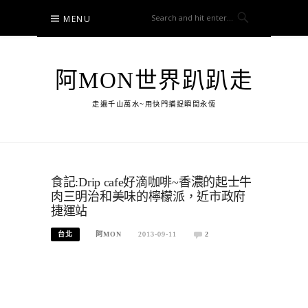
Skip
MENU
to
content
阿MON世界趴趴走
走遍千山萬水~用快門捕捉瞬間永恆
食記:Drip cafe好滴咖啡~香濃的起士牛
肉三明治和美味的檸檬派，近市政府
捷運站
台北
阿MON
2013-09-11
2