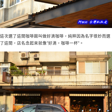
這次選了這間咖啡館叫做好滴咖啡，純粹因為名字很妙而選
了這間，店名念起來就像”好滴，咖啡一杯”。