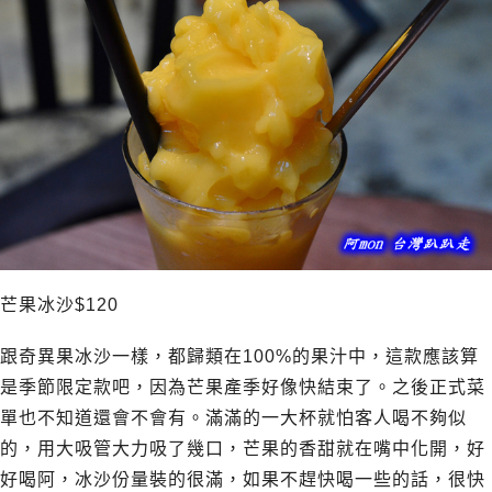
芒果冰沙$120
跟奇異果冰沙一樣，都歸類在100%的果汁中，這款應該算
是季節限定款吧，因為芒果產季好像快結束了。之後正式菜
單也不知道還會不會有。滿滿的一大杯就怕客人喝不夠似
的，用大吸管大力吸了幾口，芒果的香甜就在嘴中化開，好
好喝阿，冰沙份量裝的很滿，如果不趕快喝一些的話，很快