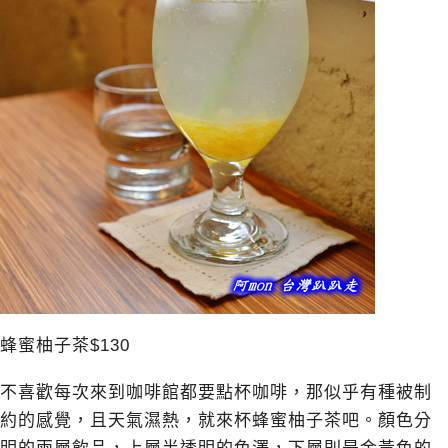
蜂蜜柚子茶$130
不喜歡每次來到咖啡館都要點杯咖啡，那似乎有種被制
約的感覺，且天氣濕熱，就來杯蜂蜜柚子茶吧。顏色分