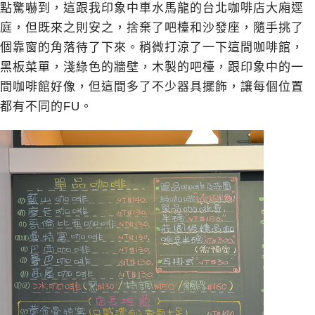
點驚嚇到，這跟我印象中車水馬龍的台北咖啡店大廂逕
庭，但既來之則安之，捨棄了吧檯和沙發座，隨手挑了
個靠窗的角落待了下來。稍微打涼了一下這間咖啡館，
黑板菜單，淺綠色的牆壁，木製的吧檯，跟印象中的一
間咖啡館好像，但這間多了不少器具擺飾，讓每個位置
都有不同的FU。