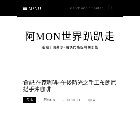
Skip
MENU
to
content
阿MON世界趴趴走
走遍千山萬水~用快門捕捉瞬間永恆
食記:在家咖啡~午後時光之手工布朗尼
搭手沖咖啡
台北
阿MON
2013-09-04
4