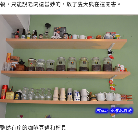
餐，只能說老闆還蠻妙的，放了隻大熊在這閱書。
整然有序的咖啡豆罐和杯具