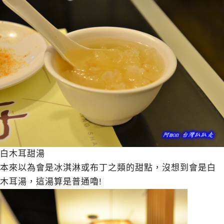
白木耳甜湯
本來以為會是冰淇淋或布丁之類的甜點，沒想到會是白
木耳湯，這湯算是普通嚕!