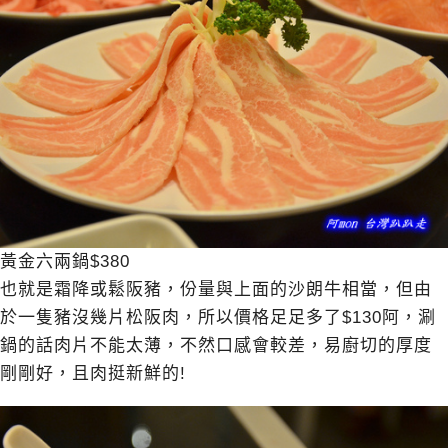
黃金六兩鍋$380
也就是霜降或鬆阪豬，份量與上面的沙朗牛相當，但由
於一隻豬沒幾片松阪肉，所以價格足足多了$130阿，涮
鍋的話肉片不能太薄，不然口感會較差，易廚切的厚度
剛剛好，且肉挺新鮮的!