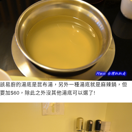
該易廚的湯底是昆布湯，另外一種湯底就是麻辣鍋，但
要加$60，除此之外沒其他湯底可以選了!