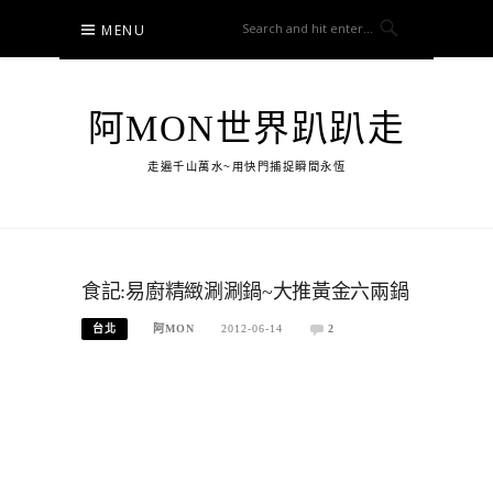
Skip
MENU
to
content
阿MON世界趴趴走
走遍千山萬水~用快門捕捉瞬間永恆
食記:易廚精緻涮涮鍋~大推黃金六兩鍋
台北
阿MON
2012-06-14
2