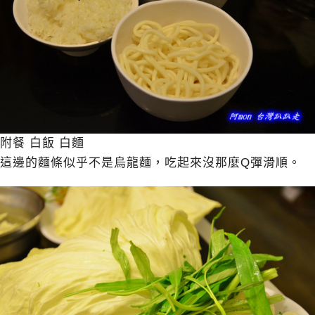
附餐 白飯 白麵
這邊的麵條似乎不是烏龍麵，吃起來沒那麼Q彈滑順。