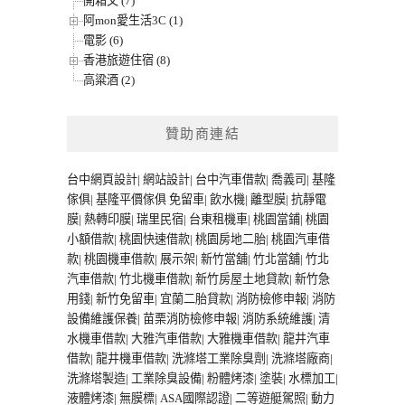
開箱文 (7)
阿mon愛生活3C (1)
電影 (6)
香港旅遊住宿 (8)
高粱酒 (2)
贊助商連結
台中網頁設計
|
網站設計
|
台中汽車借款
|
喬義司
|
基隆
傢俱
|
基隆平價傢俱
免留車
|
飲水機
|
離型膜
|
抗靜電
膜
|
熱轉印膜
|
瑞里民宿
|
台東租機車
|
桃園當鋪
|
桃園
小額借款
|
桃園快速借款
|
桃園房地二胎
|
桃園汽車借
款
|
桃園機車借款
|
展示架
|
新竹當舖
|
竹北當舖
|
竹北
汽車借款
|
竹北機車借款
|
新竹房屋土地貸款
|
新竹急
用錢
|
新竹免留車
|
宜蘭二胎貸款
|
消防檢修申報
|
消防
設備維護保養
|
苗栗消防檢修申報
|
消防系統維護
|
清
水機車借款
|
大雅汽車借款
|
大雅機車借款
|
龍井汽車
借款
|
龍井機車借款
|
洗滌塔工業除臭劑
|
洗滌塔廠商
|
洗滌塔製造
|
工業除臭設備
|
粉體烤漆
|
塗裝
|
水標加工
|
液體烤漆
|
無膜標
|
ASA國際認證
|
二等遊艇駕照
|
動力