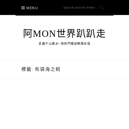
Skip
MENU
to
content
阿MON世界趴趴走
走遍千山萬水~用快門捕捉瞬間永恆
標籤:
布袋海之蚵