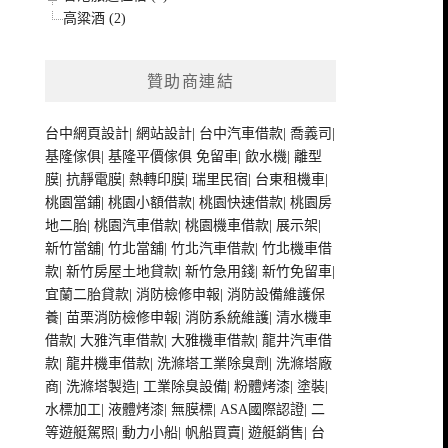
高粱酒 (2)
贊助商連結
台中網頁設計
|
網站設計
|
台中汽車借款
|
喬義司
|
基隆傢俱
|
基隆平價傢俱
免留車
|
飲水機
|
離型
膜
|
抗靜電膜
|
熱轉印膜
|
瑞里民宿
|
台東租機車
|
桃園當鋪
|
桃園小額借款
|
桃園快速借款
|
桃園房
地二胎
|
桃園汽車借款
|
桃園機車借款
|
展示架
|
新竹當舖
|
竹北當舖
|
竹北汽車借款
|
竹北機車借
款
|
新竹房屋土地貸款
|
新竹急用錢
|
新竹免留車
|
宜蘭二胎貸款
|
消防檢修申報
|
消防設備維護保
養
|
苗栗消防檢修申報
|
消防系統維護
|
清水機車
借款
|
大雅汽車借款
|
大雅機車借款
|
龍井汽車借
款
|
龍井機車借款
|
洗滌塔工業除臭劑
|
洗滌塔廠
商
|
洗滌塔製造
|
工業除臭設備
|
粉體烤漆
|
塗裝
|
水標加工
|
液體烤漆
|
無膜標
|
ASA國際認證
|
二
等遊艇駕照
|
動力小船
|
帆船買賣
|
遊艇銷售
|
台