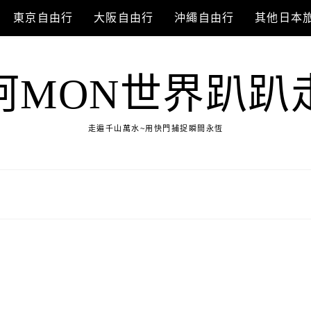
東京自由行
大阪自由行
沖繩自由行
其他日本
阿MON世界趴趴
走遍千山萬水~用快門捕捉瞬間永恆