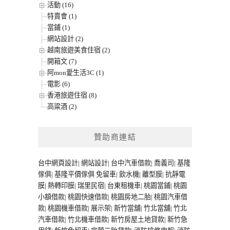
活動 (16)
特賣會 (1)
當鋪 (1)
網站設計 (2)
越南旅遊美食住宿 (2)
開箱文 (7)
阿mon愛生活3C (1)
電影 (6)
香港旅遊住宿 (8)
高粱酒 (2)
贊助商連結
台中網頁設計
|
網站設計
|
台中汽車借款
|
喬義司
|
基隆
傢俱
|
基隆平價傢俱
免留車
|
飲水機
|
離型膜
|
抗靜電
膜
|
熱轉印膜
|
瑞里民宿
|
台東租機車
|
桃園當鋪
|
桃園
小額借款
|
桃園快速借款
|
桃園房地二胎
|
桃園汽車借
款
|
桃園機車借款
|
展示架
|
新竹當舖
|
竹北當舖
|
竹北
汽車借款
|
竹北機車借款
|
新竹房屋土地貸款
|
新竹急