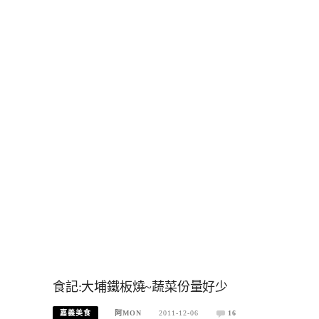
食記:大埔鐵板燒~蔬菜份量好少
嘉義美食
阿MON
2011-12-06
16