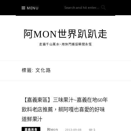
Skip
MENU
to
content
阿MON世界趴趴走
走遍千山萬水~用快門捕捉瞬間永恆
標籤:
文化路
【嘉義東區】三味果汁~嘉義在地60年
飲料老店推薦，蔡阿嘎也喜愛的好味
道鮮果汁
嘉義美食
阿MON
2013-09-08
5