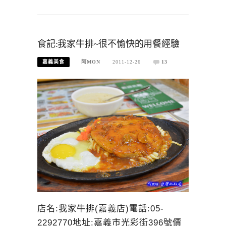
食記:我家牛排~很不愉快的用餐經驗
嘉義美食
阿MON
2011-12-26
13
店名:我家牛排(嘉義店)電話:05-
2292770地址:嘉義市光彩街396號價