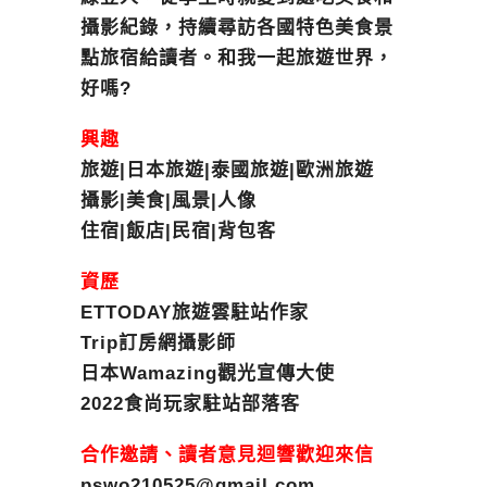
攝影紀錄，持續尋訪各國特色美食景
點旅宿給讀者。和我一起旅遊世界，
好嗎?
興趣
旅遊|日本旅遊|泰國旅遊|歐洲旅遊
攝影|美食|風景|人像
住宿|飯店|民宿|背包客
資歷
ETTODAY旅遊雲駐站作家
Trip訂房網攝影師
日本Wamazing觀光宣傳大使
2022食尚玩家駐站部落客
合作邀請、讀者意見迴響歡迎來信
pswo210525@gmail.com