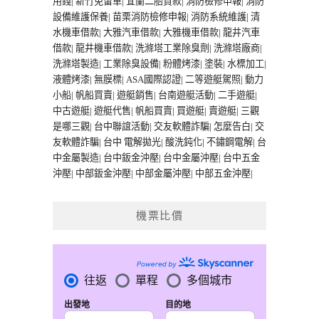
用錢
|
新竹免留車
|
宜蘭二胎貸款
|
消防檢修申報
|
消防
設備維護保養
|
苗栗消防檢修申報
|
消防系統維護
|
清
水機車借款
|
大雅汽車借款
|
大雅機車借款
|
龍井汽車
借款
|
龍井機車借款
|
洗滌塔工業除臭劑
|
洗滌塔廠商
|
洗滌塔製造
|
工業除臭設備
|
粉體烤漆
|
塗裝
|
水標加工
|
液體烤漆
|
無膜標
|
ASA國際認證
|
二等遊艇駕照
|
動力
小船
|
帆船買賣
|
遊艇銷售
|
台南遊艇活動
|
二手遊艇
|
中古遊艇
|
遊艇代售
|
帆船買賣
|
買遊艇
|
賣遊艇
|
三觀
是哪三觀
|
台中聯誼活動
|
交友軟體詐騙
|
怎麼告白
|
交
友軟體詐騙
|
台中 電解拋光
|
酸洗鈍化
|
不鏽鋼電解
|
台
中金屬製造
|
台中鈑金沖壓
|
台中金屬沖壓
|
台中五金
沖壓
|
中部鈑金沖壓
|
中部金屬沖壓
|
中部五金沖壓
|
機票比價