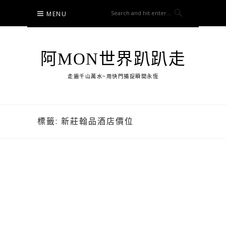
Skip
MENU
to
content
阿MON世界趴趴走
走遍千山萬水~用快門捕捉瞬間永恆
標籤:
新莊翰品酒店價位