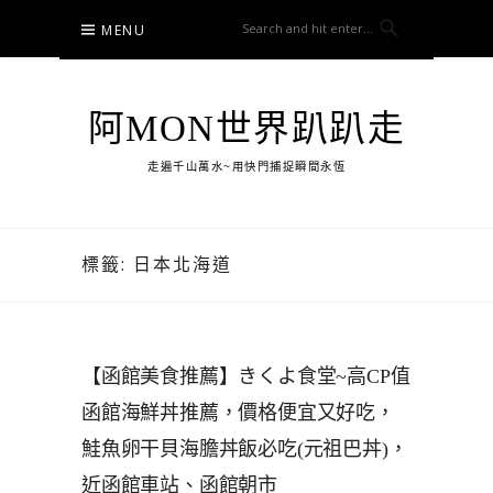
Skip
MENU
to
content
阿MON世界趴趴走
走遍千山萬水~用快門捕捉瞬間永恆
標籤:
日本北海道
【函館美食推薦】きくよ食堂~高CP值
函館海鮮丼推薦，價格便宜又好吃，
鮭魚卵干貝海膽丼飯必吃(元祖巴丼)，
近函館車站、函館朝市