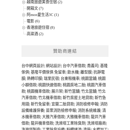
越南旅遊美食住宿 (2)
開箱文 (7)
阿mon愛生活3C (1)
電影 (6)
香港旅遊住宿 (8)
高粱酒 (2)
贊助商連結
台中網頁設計
|
網站設計
|
台中汽車借款
|
喬義司
|
基隆
傢俱
|
基隆平價傢俱
免留車
|
飲水機
|
離型膜
|
抗靜電
膜
|
熱轉印膜
|
瑞里民宿
|
台東租機車
|
桃園當鋪
|
桃園
小額借款
|
桃園快速借款
|
桃園房地二胎
|
桃園汽車借
款
|
桃園機車借款
|
展示架
|
新竹當舖
|
竹北當舖
|
竹北
汽車借款
|
竹北機車借款
|
新竹房屋土地貸款
|
新竹急
用錢
|
新竹免留車
|
宜蘭二胎貸款
|
消防檢修申報
|
消防
設備維護保養
|
苗栗消防檢修申報
|
消防系統維護
|
清
水機車借款
|
大雅汽車借款
|
大雅機車借款
|
龍井汽車
借款
|
龍井機車借款
|
洗滌塔工業除臭劑
|
洗滌塔廠商
|
洗滌塔製造
|
工業除臭設備
|
粉體烤漆
|
塗裝
|
水標加工
|