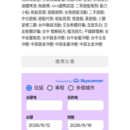
液體烤漆
|
無膜標
|
ASA國際認證
|
二等遊艇駕照
|
動力
小船
|
帆船買賣
|
遊艇銷售
|
台南遊艇活動
|
二手遊艇
|
中古遊艇
|
遊艇代售
|
帆船買賣
|
買遊艇
|
賣遊艇
|
三觀
是哪三觀
|
台中聯誼活動
|
交友軟體詐騙
|
怎麼告白
|
交
友軟體詐騙
|
台中 電解拋光
|
酸洗鈍化
|
不鏽鋼電解
|
台
中金屬製造
|
台中鈑金沖壓
|
台中金屬沖壓
|
台中五金
沖壓
|
中部鈑金沖壓
|
中部金屬沖壓
|
中部五金沖壓
|
機票比價