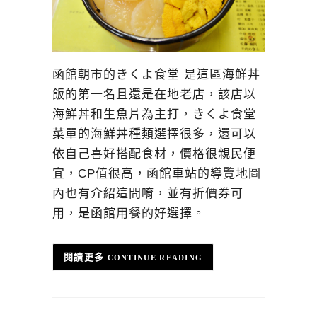
函館朝市的きくよ食堂 是這區海鮮丼
飯的第一名且還是在地老店，該店以
海鮮丼和生魚片為主打，きくよ食堂
菜單的海鮮丼種類選擇很多，還可以
依自己喜好搭配食材，價格很親民便
宜，CP值很高，函館車站的導覽地圖
內也有介紹這間唷，並有折價券可
用，是函館用餐的好選擇。
CONTINUE READING