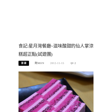
食記:星月灣餐廳~滋味酸甜的仙人掌涼
糕超正點(試遊團)
澎湖
阿MON
2012-11-15
2