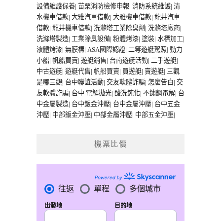
設備維護保養
|
苗栗消防檢修申報
|
消防系統維護
|
清
水機車借款
|
大雅汽車借款
|
大雅機車借款
|
龍井汽車
借款
|
龍井機車借款
|
洗滌塔工業除臭劑
|
洗滌塔廠商
|
洗滌塔製造
|
工業除臭設備
|
粉體烤漆
|
塗裝
|
水標加工
|
液體烤漆
|
無膜標
|
ASA國際認證
|
二等遊艇駕照
|
動力
小船
|
帆船買賣
|
遊艇銷售
|
台南遊艇活動
|
二手遊艇
|
中古遊艇
|
遊艇代售
|
帆船買賣
|
買遊艇
|
賣遊艇
|
三觀
是哪三觀
|
台中聯誼活動
|
交友軟體詐騙
|
怎麼告白
|
交
友軟體詐騙
|
台中 電解拋光
|
酸洗鈍化
|
不鏽鋼電解
|
台
中金屬製造
|
台中鈑金沖壓
|
台中金屬沖壓
|
台中五金
沖壓
|
中部鈑金沖壓
|
中部金屬沖壓
|
中部五金沖壓
|
機票比價