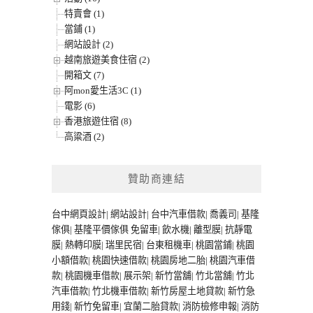
特賣會 (1)
當鋪 (1)
網站設計 (2)
越南旅遊美食住宿 (2)
開箱文 (7)
阿mon愛生活3C (1)
電影 (6)
香港旅遊住宿 (8)
高粱酒 (2)
贊助商連結
台中網頁設計
|
網站設計
|
台中汽車借款
|
喬義司
|
基隆
傢俱
|
基隆平價傢俱
免留車
|
飲水機
|
離型膜
|
抗靜電
膜
|
熱轉印膜
|
瑞里民宿
|
台東租機車
|
桃園當鋪
|
桃園
小額借款
|
桃園快速借款
|
桃園房地二胎
|
桃園汽車借
款
|
桃園機車借款
|
展示架
|
新竹當舖
|
竹北當舖
|
竹北
汽車借款
|
竹北機車借款
|
新竹房屋土地貸款
|
新竹急
用錢
|
新竹免留車
|
宜蘭二胎貸款
|
消防檢修申報
|
消防