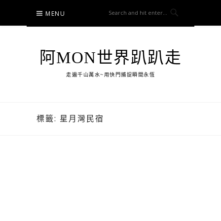
Skip
MENU
to
content
阿MON世界趴趴走
走遍千山萬水~用快門捕捉瞬間永恆
標籤:
星月灣民宿