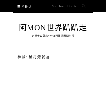
Skip
MENU
to
content
阿MON世界趴趴走
走遍千山萬水~用快門捕捉瞬間永恆
標籤:
星月灣餐廳