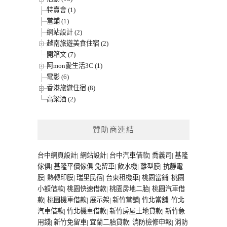
特賣會 (1)
當鋪 (1)
網站設計 (2)
越南旅遊美食住宿 (2)
開箱文 (7)
阿mon愛生活3C (1)
電影 (6)
香港旅遊住宿 (8)
高粱酒 (2)
贊助商連結
台中網頁設計
|
網站設計
|
台中汽車借款
|
喬義司
|
基隆
傢俱
|
基隆平價傢俱
免留車
|
飲水機
|
離型膜
|
抗靜電
膜
|
熱轉印膜
|
瑞里民宿
|
台東租機車
|
桃園當鋪
|
桃園
小額借款
|
桃園快速借款
|
桃園房地二胎
|
桃園汽車借
款
|
桃園機車借款
|
展示架
|
新竹當舖
|
竹北當舖
|
竹北
汽車借款
|
竹北機車借款
|
新竹房屋土地貸款
|
新竹急
用錢
|
新竹免留車
|
宜蘭二胎貸款
|
消防檢修申報
|
消防