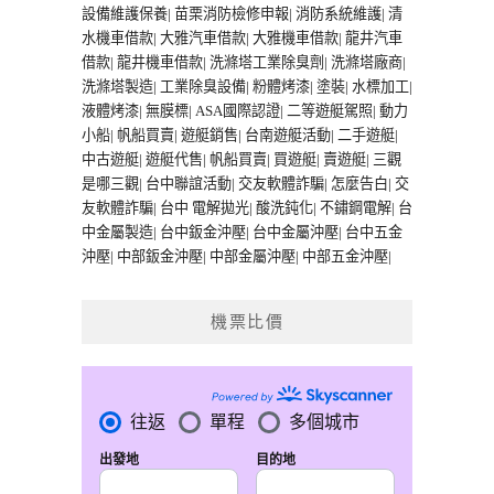
設備維護保養
|
苗栗消防檢修申報
|
消防系統維護
|
清
水機車借款
|
大雅汽車借款
|
大雅機車借款
|
龍井汽車
借款
|
龍井機車借款
|
洗滌塔工業除臭劑
|
洗滌塔廠商
|
洗滌塔製造
|
工業除臭設備
|
粉體烤漆
|
塗裝
|
水標加工
|
液體烤漆
|
無膜標
|
ASA國際認證
|
二等遊艇駕照
|
動力
小船
|
帆船買賣
|
遊艇銷售
|
台南遊艇活動
|
二手遊艇
|
中古遊艇
|
遊艇代售
|
帆船買賣
|
買遊艇
|
賣遊艇
|
三觀
是哪三觀
|
台中聯誼活動
|
交友軟體詐騙
|
怎麼告白
|
交
友軟體詐騙
|
台中 電解拋光
|
酸洗鈍化
|
不鏽鋼電解
|
台
中金屬製造
|
台中鈑金沖壓
|
台中金屬沖壓
|
台中五金
沖壓
|
中部鈑金沖壓
|
中部金屬沖壓
|
中部五金沖壓
|
機票比價