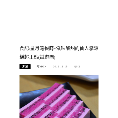
食記:星月灣餐廳~滋味酸甜的仙人掌涼
糕超正點(試遊團)
澎湖
阿MON
2012-11-15
2