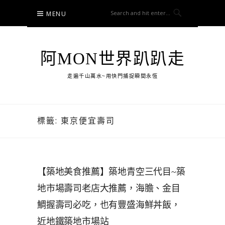
Skip
MENU
to
content
阿MON世界趴趴走
走遍千山萬水~用快門捕捉瞬間永恆
標籤:
東京便宜壽司
【築地美食推薦】築地青空三代目~築
地市場壽司老店大推薦，海膽、金目
鯛握壽司必吃，也有豐盛海鮮丼飯，
近地鐵築地市場站