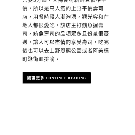
只要3分鐘，因為食材新鮮且價格平
價，所以是高人氣的上野平價壽司
店，用餐時段人潮洶湧，觀光客和在
地人都很愛吃，該店主打鮪魚握壽
司，鮪魚壽司的品項眾多且份量很豪
邁，讓人可以盡情的享受壽司，吃完
後也可以去上野恩賜公園或者阿美橫
町逛街血拚唷。
CONTINUE READING