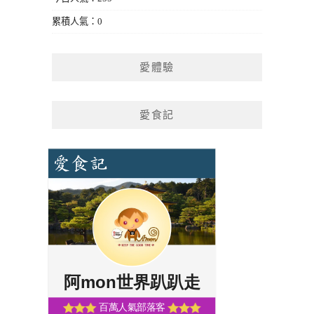
累積人氣：0
愛體驗
愛食記