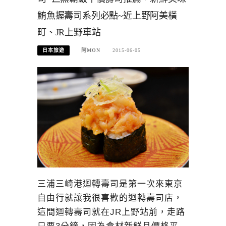
鮪魚握壽司系列必點~近上野阿美橫
町、JR上野車站
日本旅遊
阿MON
2015-06-05
三浦三崎港迴轉壽司是第一次來東京
自由行就讓我很喜歡的迴轉壽司店，
這間迴轉壽司就在JR上野站前，走路