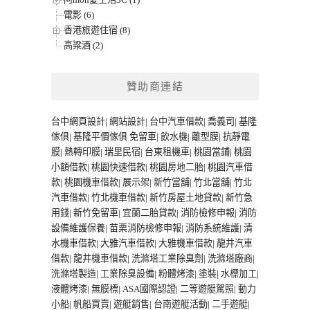
電影 (6)
香港旅遊住宿 (8)
高粱酒 (2)
贊助商連結
台中網頁設計
|
網站設計
|
台中汽車借款
|
喬義司
|
基隆
傢俱
|
基隆平價傢俱
免留車
|
飲水機
|
離型膜
|
抗靜電
膜
|
熱轉印膜
|
瑞里民宿
|
台東租機車
|
桃園當鋪
|
桃園
小額借款
|
桃園快速借款
|
桃園房地二胎
|
桃園汽車借
款
|
桃園機車借款
|
展示架
|
新竹當舖
|
竹北當舖
|
竹北
汽車借款
|
竹北機車借款
|
新竹房屋土地貸款
|
新竹急
用錢
|
新竹免留車
|
宜蘭二胎貸款
|
消防檢修申報
|
消防
設備維護保養
|
苗栗消防檢修申報
|
消防系統維護
|
清
水機車借款
|
大雅汽車借款
|
大雅機車借款
|
龍井汽車
借款
|
龍井機車借款
|
洗滌塔工業除臭劑
|
洗滌塔廠商
|
洗滌塔製造
|
工業除臭設備
|
粉體烤漆
|
塗裝
|
水標加工
|
液體烤漆
|
無膜標
|
ASA國際認證
|
二等遊艇駕照
|
動力
小船
|
帆船買賣
|
遊艇銷售
|
台南遊艇活動
|
二手遊艇
|