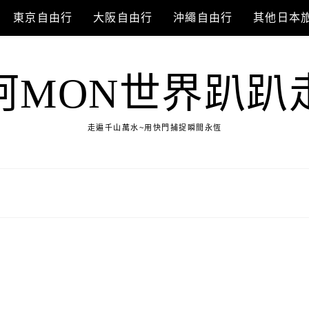
東京自由行
大阪自由行
沖繩自由行
其他日本
阿MON世界趴趴
走遍千山萬水~用快門捕捉瞬間永恆