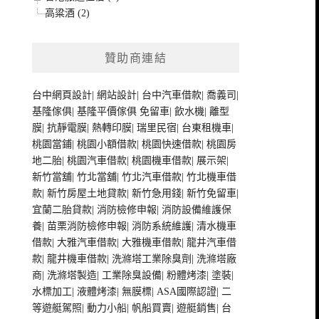
高粱酒 (2)
贊助商連結
台中網頁設計
|
網站設計
|
台中汽車借款
|
喬義司
|
基隆傢俱
|
基隆平價傢俱
免留車
|
飲水機
|
離型
膜
|
抗靜電膜
|
熱轉印膜
|
瑞里民宿
|
台東租機車
|
桃園當鋪
|
桃園小額借款
|
桃園快速借款
|
桃園房
地二胎
|
桃園汽車借款
|
桃園機車借款
|
展示架
|
新竹當舖
|
竹北當舖
|
竹北汽車借款
|
竹北機車借
款
|
新竹房屋土地貸款
|
新竹急用錢
|
新竹免留車
|
宜蘭二胎貸款
|
消防檢修申報
|
消防設備維護保
養
|
苗栗消防檢修申報
|
消防系統維護
|
清水機車
借款
|
大雅汽車借款
|
大雅機車借款
|
龍井汽車借
款
|
龍井機車借款
|
洗滌塔工業除臭劑
|
洗滌塔廠
商
|
洗滌塔製造
|
工業除臭設備
|
粉體烤漆
|
塗裝
|
水標加工
|
液體烤漆
|
無膜標
|
ASA國際認證
|
二
等遊艇駕照
|
動力小船
|
帆船買賣
|
遊艇銷售
|
台