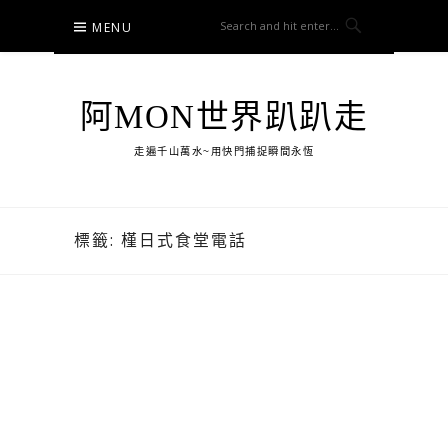
Skip
MENU
to
content
阿MON世界趴趴走
走遍千山萬水~用快門捕捉瞬間永恆
標籤:
槿日式食堂電話