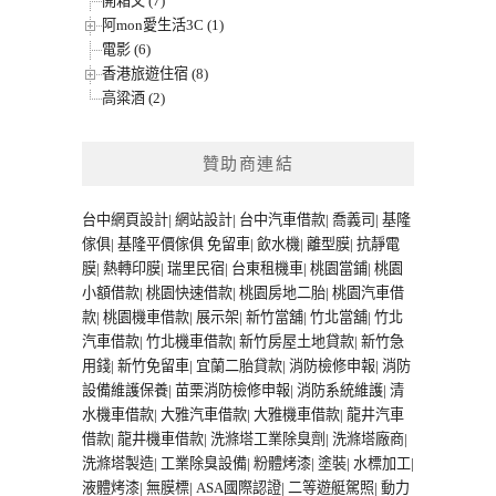
開箱文 (7)
阿mon愛生活3C (1)
電影 (6)
香港旅遊住宿 (8)
高粱酒 (2)
贊助商連結
台中網頁設計
|
網站設計
|
台中汽車借款
|
喬義司
|
基隆
傢俱
|
基隆平價傢俱
免留車
|
飲水機
|
離型膜
|
抗靜電
膜
|
熱轉印膜
|
瑞里民宿
|
台東租機車
|
桃園當鋪
|
桃園
小額借款
|
桃園快速借款
|
桃園房地二胎
|
桃園汽車借
款
|
桃園機車借款
|
展示架
|
新竹當舖
|
竹北當舖
|
竹北
汽車借款
|
竹北機車借款
|
新竹房屋土地貸款
|
新竹急
用錢
|
新竹免留車
|
宜蘭二胎貸款
|
消防檢修申報
|
消防
設備維護保養
|
苗栗消防檢修申報
|
消防系統維護
|
清
水機車借款
|
大雅汽車借款
|
大雅機車借款
|
龍井汽車
借款
|
龍井機車借款
|
洗滌塔工業除臭劑
|
洗滌塔廠商
|
洗滌塔製造
|
工業除臭設備
|
粉體烤漆
|
塗裝
|
水標加工
|
液體烤漆
|
無膜標
|
ASA國際認證
|
二等遊艇駕照
|
動力