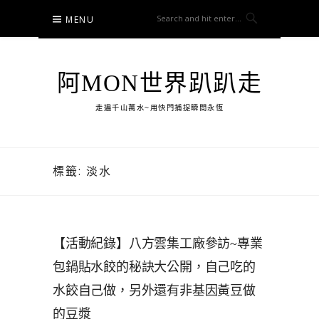
Skip
MENU
to
content
阿MON世界趴趴走
走遍千山萬水~用快門捕捉瞬間永恆
標籤:
淡水
【活動紀錄】八方雲集工廠參訪~專業
包鍋貼水餃的秘訣大公開，自己吃的
水餃自己做，另外還有非基因黃豆做
的豆漿