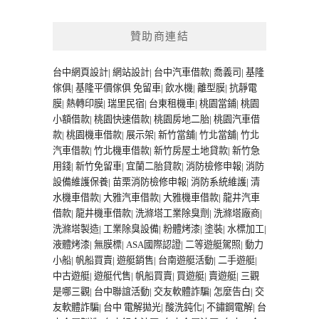
贊助商連結
台中網頁設計
|
網站設計
|
台中汽車借款
|
喬義司
|
基隆
傢俱
|
基隆平價傢俱
免留車
|
飲水機
|
離型膜
|
抗靜電
膜
|
熱轉印膜
|
瑞里民宿
|
台東租機車
|
桃園當鋪
|
桃園
小額借款
|
桃園快速借款
|
桃園房地二胎
|
桃園汽車借
款
|
桃園機車借款
|
展示架
|
新竹當舖
|
竹北當舖
|
竹北
汽車借款
|
竹北機車借款
|
新竹房屋土地貸款
|
新竹急
用錢
|
新竹免留車
|
宜蘭二胎貸款
|
消防檢修申報
|
消防
設備維護保養
|
苗栗消防檢修申報
|
消防系統維護
|
清
水機車借款
|
大雅汽車借款
|
大雅機車借款
|
龍井汽車
借款
|
龍井機車借款
|
洗滌塔工業除臭劑
|
洗滌塔廠商
|
洗滌塔製造
|
工業除臭設備
|
粉體烤漆
|
塗裝
|
水標加工
|
液體烤漆
|
無膜標
|
ASA國際認證
|
二等遊艇駕照
|
動力
小船
|
帆船買賣
|
遊艇銷售
|
台南遊艇活動
|
二手遊艇
|
中古遊艇
|
遊艇代售
|
帆船買賣
|
買遊艇
|
賣遊艇
|
三觀
是哪三觀
|
台中聯誼活動
|
交友軟體詐騙
|
怎麼告白
|
交
友軟體詐騙
|
台中 電解拋光
|
酸洗鈍化
|
不鏽鋼電解
|
台