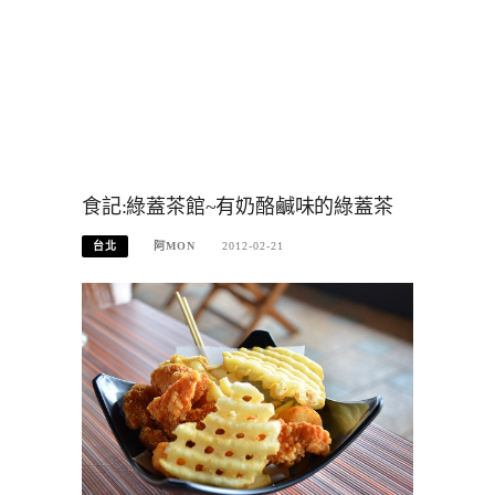
食記:綠蓋茶館~有奶酪鹹味的綠蓋茶
台北
阿MON
2012-02-21