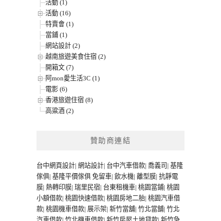
活動 (1)
活動 (16)
特賣會 (1)
當鋪 (1)
網站設計 (2)
越南旅遊美食住宿 (2)
開箱文 (7)
阿mon愛生活3C (1)
電影 (6)
香港旅遊住宿 (8)
高粱酒 (2)
贊助商連結
台中網頁設計
|
網站設計
|
台中汽車借款
|
喬義司
|
基隆
傢俱
|
基隆平價傢俱
免留車
|
飲水機
|
離型膜
|
抗靜電
膜
|
熱轉印膜
|
瑞里民宿
|
台東租機車
|
桃園當鋪
|
桃園
小額借款
|
桃園快速借款
|
桃園房地二胎
|
桃園汽車借
款
|
桃園機車借款
|
展示架
|
新竹當舖
|
竹北當舖
|
竹北
汽車借款
|
竹北機車借款
|
新竹房屋土地貸款
|
新竹急