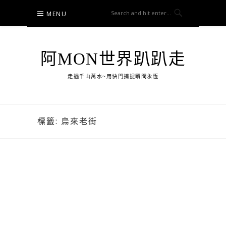
Skip
MENU
to
content
阿MON世界趴趴走
走遍千山萬水~用快門捕捉瞬間永恆
標籤:
烏來老街