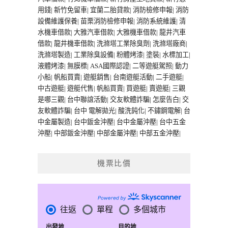
用錢
|
新竹免留車
|
宜蘭二胎貸款
|
消防檢修申報
|
消防
設備維護保養
|
苗栗消防檢修申報
|
消防系統維護
|
清
水機車借款
|
大雅汽車借款
|
大雅機車借款
|
龍井汽車
借款
|
龍井機車借款
|
洗滌塔工業除臭劑
|
洗滌塔廠商
|
洗滌塔製造
|
工業除臭設備
|
粉體烤漆
|
塗裝
|
水標加工
|
液體烤漆
|
無膜標
|
ASA國際認證
|
二等遊艇駕照
|
動力
小船
|
帆船買賣
|
遊艇銷售
|
台南遊艇活動
|
二手遊艇
|
中古遊艇
|
遊艇代售
|
帆船買賣
|
買遊艇
|
賣遊艇
|
三觀
是哪三觀
|
台中聯誼活動
|
交友軟體詐騙
|
怎麼告白
|
交
友軟體詐騙
|
台中 電解拋光
|
酸洗鈍化
|
不鏽鋼電解
|
台
中金屬製造
|
台中鈑金沖壓
|
台中金屬沖壓
|
台中五金
沖壓
|
中部鈑金沖壓
|
中部金屬沖壓
|
中部五金沖壓
|
機票比價