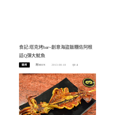
食記:塔克烤bar~創意海盜飯糰佐阿根
廷Q彈大魷魚
燒烤
阿MON
2013-08-18
4