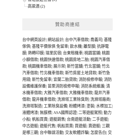
高粱酒 (2)
贊助商連結
台中網頁設計
|
網站設計
|
台中汽車借款
|
喬義司
|
基隆
傢俱
|
基隆平價傢俱
免留車
|
飲水機
|
離型膜
|
抗靜電
膜
|
熱轉印膜
|
瑞里民宿
|
台東租機車
|
桃園當鋪
|
桃園
小額借款
|
桃園快速借款
|
桃園房地二胎
|
桃園汽車借
款
|
桃園機車借款
|
展示架
|
新竹當舖
|
竹北當舖
|
竹北
汽車借款
|
竹北機車借款
|
新竹房屋土地貸款
|
新竹急
用錢
|
新竹免留車
|
宜蘭二胎貸款
|
消防檢修申報
|
消防
設備維護保養
|
苗栗消防檢修申報
|
消防系統維護
|
清
水機車借款
|
大雅汽車借款
|
大雅機車借款
|
龍井汽車
借款
|
龍井機車借款
|
洗滌塔工業除臭劑
|
洗滌塔廠商
|
洗滌塔製造
|
工業除臭設備
|
粉體烤漆
|
塗裝
|
水標加工
|
液體烤漆
|
無膜標
|
ASA國際認證
|
二等遊艇駕照
|
動力
小船
|
帆船買賣
|
遊艇銷售
|
台南遊艇活動
|
二手遊艇
|
中古遊艇
|
遊艇代售
|
帆船買賣
|
買遊艇
|
賣遊艇
|
三觀
是哪三觀
|
台中聯誼活動
|
交友軟體詐騙
|
怎麼告白
|
交