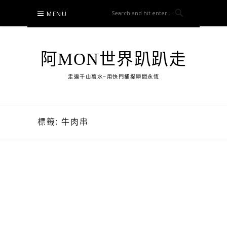
Skip
MENU
to
content
阿MON世界趴趴走
走遍千山萬水~用快門捕捉瞬間永恆
標籤:
牛肉串