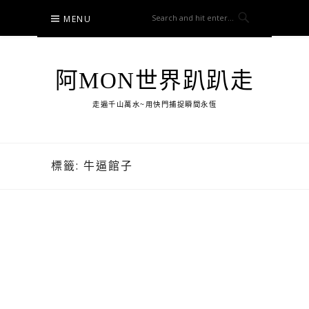
Skip
MENU
to
content
阿MON世界趴趴走
走遍千山萬水~用快門捕捉瞬間永恆
標籤:
牛逼館子