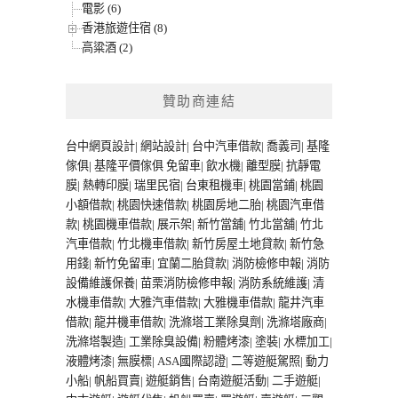
電影 (6)
香港旅遊住宿 (8)
高粱酒 (2)
贊助商連結
台中網頁設計
|
網站設計
|
台中汽車借款
|
喬義司
|
基隆
傢俱
|
基隆平價傢俱
免留車
|
飲水機
|
離型膜
|
抗靜電
膜
|
熱轉印膜
|
瑞里民宿
|
台東租機車
|
桃園當鋪
|
桃園
小額借款
|
桃園快速借款
|
桃園房地二胎
|
桃園汽車借
款
|
桃園機車借款
|
展示架
|
新竹當舖
|
竹北當舖
|
竹北
汽車借款
|
竹北機車借款
|
新竹房屋土地貸款
|
新竹急
用錢
|
新竹免留車
|
宜蘭二胎貸款
|
消防檢修申報
|
消防
設備維護保養
|
苗栗消防檢修申報
|
消防系統維護
|
清
水機車借款
|
大雅汽車借款
|
大雅機車借款
|
龍井汽車
借款
|
龍井機車借款
|
洗滌塔工業除臭劑
|
洗滌塔廠商
|
洗滌塔製造
|
工業除臭設備
|
粉體烤漆
|
塗裝
|
水標加工
|
液體烤漆
|
無膜標
|
ASA國際認證
|
二等遊艇駕照
|
動力
小船
|
帆船買賣
|
遊艇銷售
|
台南遊艇活動
|
二手遊艇
|