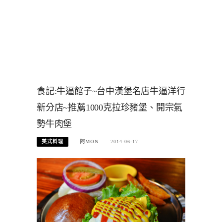
食記:牛逼館子~台中漢堡名店牛逼洋行
新分店~推薦1000克拉珍豬堡、開宗氣
勢牛肉堡
美式料理
阿MON
2014-06-17