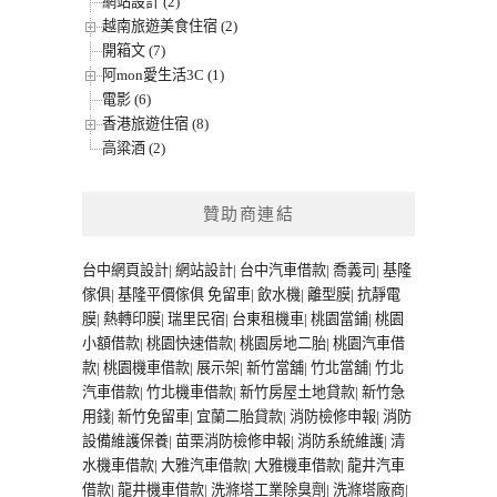
網站設計 (2)
越南旅遊美食住宿 (2)
開箱文 (7)
阿mon愛生活3C (1)
電影 (6)
香港旅遊住宿 (8)
高粱酒 (2)
贊助商連結
台中網頁設計
|
網站設計
|
台中汽車借款
|
喬義司
|
基隆
傢俱
|
基隆平價傢俱
免留車
|
飲水機
|
離型膜
|
抗靜電
膜
|
熱轉印膜
|
瑞里民宿
|
台東租機車
|
桃園當鋪
|
桃園
小額借款
|
桃園快速借款
|
桃園房地二胎
|
桃園汽車借
款
|
桃園機車借款
|
展示架
|
新竹當舖
|
竹北當舖
|
竹北
汽車借款
|
竹北機車借款
|
新竹房屋土地貸款
|
新竹急
用錢
|
新竹免留車
|
宜蘭二胎貸款
|
消防檢修申報
|
消防
設備維護保養
|
苗栗消防檢修申報
|
消防系統維護
|
清
水機車借款
|
大雅汽車借款
|
大雅機車借款
|
龍井汽車
借款
|
龍井機車借款
|
洗滌塔工業除臭劑
|
洗滌塔廠商
|