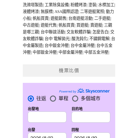
洗滌塔製造
|
工業除臭設備
|
粉體烤漆
|
塗裝
|
水標加工
|
液體烤漆
|
無膜標
|
ASA國際認證
|
二等遊艇駕照
|
動力
小船
|
帆船買賣
|
遊艇銷售
|
台南遊艇活動
|
二手遊艇
|
中古遊艇
|
遊艇代售
|
帆船買賣
|
買遊艇
|
賣遊艇
|
三觀
是哪三觀
|
台中聯誼活動
|
交友軟體詐騙
|
怎麼告白
|
交
友軟體詐騙
|
台中 電解拋光
|
酸洗鈍化
|
不鏽鋼電解
|
台
中金屬製造
|
台中鈑金沖壓
|
台中金屬沖壓
|
台中五金
沖壓
|
中部鈑金沖壓
|
中部金屬沖壓
|
中部五金沖壓
|
機票比價