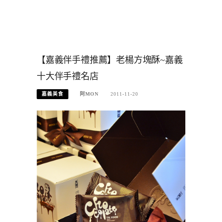
【嘉義伴手禮推薦】老楊方塊酥~嘉義
十大伴手禮名店
嘉義美食
阿MON
2011-11-20