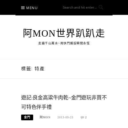
Skip
MENU
to
content
阿MON世界趴趴走
走遍千山萬水~用快門捕捉瞬間永恆
標籤:
特產
遊記:良金高粱牛肉乾~金門遊玩非買不
可特色伴手禮
金門
阿MON
2013-09-23
2