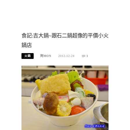
食記:吉大鍋~跟石二鍋超像的平價小火
鍋店
火鍋
阿MON
2012-12-24
1