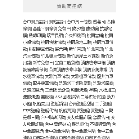
贊助商連結
台中網頁設計
|
網站設計
|
台中汽車借款
|
喬義司
|
基隆
傢俱
|
基隆平價傢俱
免留車
|
飲水機
|
離型膜
|
抗靜電
膜
|
熱轉印膜
|
瑞里民宿
|
台東租機車
|
桃園當鋪
|
桃園
小額借款
|
桃園快速借款
|
桃園房地二胎
|
桃園汽車借
款
|
桃園機車借款
|
展示架
|
新竹當舖
|
竹北當舖
|
竹北
汽車借款
|
竹北機車借款
|
新竹房屋土地貸款
|
新竹急
用錢
|
新竹免留車
|
宜蘭二胎貸款
|
消防檢修申報
|
消防
設備維護保養
|
苗栗消防檢修申報
|
消防系統維護
|
清
水機車借款
|
大雅汽車借款
|
大雅機車借款
|
龍井汽車
借款
|
龍井機車借款
|
洗滌塔工業除臭劑
|
洗滌塔廠商
|
洗滌塔製造
|
工業除臭設備
|
粉體烤漆
|
塗裝
|
水標加工
|
液體烤漆
|
無膜標
|
ASA國際認證
|
二等遊艇駕照
|
動力
小船
|
帆船買賣
|
遊艇銷售
|
台南遊艇活動
|
二手遊艇
|
中古遊艇
|
遊艇代售
|
帆船買賣
|
買遊艇
|
賣遊艇
|
三觀
是哪三觀
|
台中聯誼活動
|
交友軟體詐騙
|
怎麼告白
|
交
友軟體詐騙
|
台中 電解拋光
|
酸洗鈍化
|
不鏽鋼電解
|
台
中金屬製造
|
台中鈑金沖壓
|
台中金屬沖壓
|
台中五金
沖壓
|
中部鈑金沖壓
|
中部金屬沖壓
|
中部五金沖壓
|