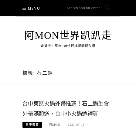
Skip
MENU
to
content
阿MON世界趴趴走
走遍千山萬水~用快門捕捉瞬間永恆
標籤:
石二鍋
台中東區火鍋外帶推薦！石二鍋生食
外帶滿額送，台中小火鍋這裡買
台中美食
阿MON
2021-07-15