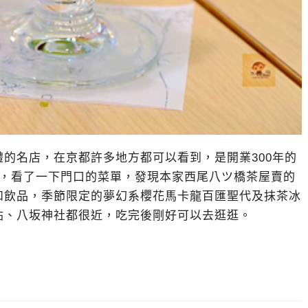
的名店，在京都許多地方都可以看到，是開業300年的
廳，看了一下門口的菜單，發現本家西尾八ツ橋茶屋賣的
和飲品，季節限定的夢幻系櫻花馬卡龍百匯聖代及抹茶冰
站、八坂神社都很近，吃完後剛好可以去逛逛。