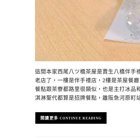
這間本家西尾八ツ橋茶屋是賣生八橋伴手禮
老店了，一樓是伴手禮店，2樓是茶屋餐
餐點跟茶寮都路里很類似，也是主打冰品
淇淋聖代都算是招牌餐點，離阪急河原町
CONTINUE READING