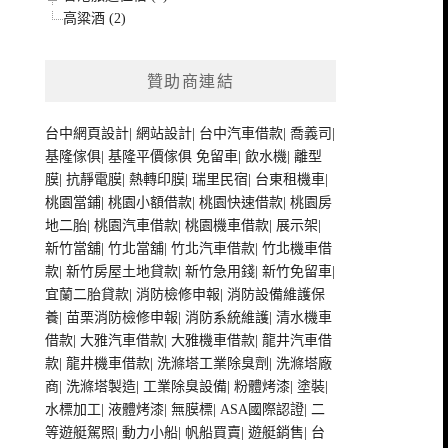
高粱酒 (2)
贊助商連結
台中網頁設計
|
網站設計
|
台中汽車借款
|
喬義司
|
基隆傢俱
|
基隆平價傢俱
免留車
|
飲水機
|
離型
膜
|
抗靜電膜
|
熱轉印膜
|
瑞里民宿
|
台東租機車
|
桃園當鋪
|
桃園小額借款
|
桃園快速借款
|
桃園房
地二胎
|
桃園汽車借款
|
桃園機車借款
|
展示架
|
新竹當舖
|
竹北當舖
|
竹北汽車借款
|
竹北機車借
款
|
新竹房屋土地貸款
|
新竹急用錢
|
新竹免留車
|
宜蘭二胎貸款
|
消防檢修申報
|
消防設備維護保
養
|
苗栗消防檢修申報
|
消防系統維護
|
清水機車
借款
|
大雅汽車借款
|
大雅機車借款
|
龍井汽車借
款
|
龍井機車借款
|
洗滌塔工業除臭劑
|
洗滌塔廠
商
|
洗滌塔製造
|
工業除臭設備
|
粉體烤漆
|
塗裝
|
水標加工
|
液體烤漆
|
無膜標
|
ASA國際認證
|
二
等遊艇駕照
|
動力小船
|
帆船買賣
|
遊艇銷售
|
台