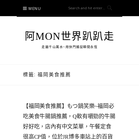
Skip
MENU
to
content
阿MON世界趴趴走
走遍千山萬水~用快門捕捉瞬間永恆
標籤:
福岡美食推薦
【福岡美食推薦】もつ鍋笑樂~福岡必
吃美食牛腸鍋推薦，Q軟有嚼勁的牛腸
好好吃，店內有中文菜單，午餐定食
很高CP值，位於JR博多車站上的百貨