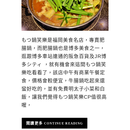
もつ鍋笑樂是福岡美食名店，專賣肥
腸鍋，而肥腸鍋也是博多美食之一，
逛跟博多車站連通的阪急百貨及JR博
多シティ ，就有機會來這間もつ鍋笑
樂吃看看了，該店中午有商業午餐定
食，價格會較便宜，牛腸鍋吃起來還
蠻好吃的，並有免費明太子小菜和白
飯，讓我們覺得もつ鍋笑樂CP值很高
喔，
CONTINUE READING