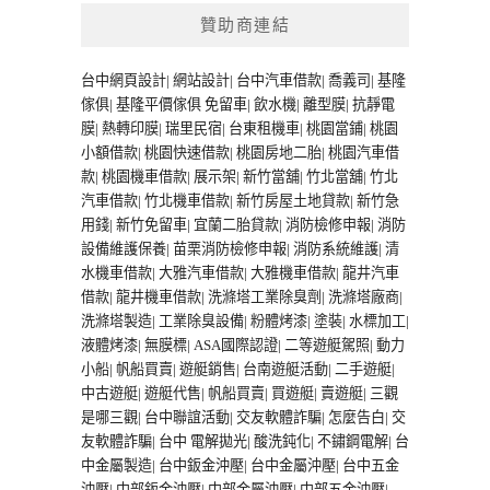
贊助商連結
台中網頁設計
|
網站設計
|
台中汽車借款
|
喬義司
|
基隆
傢俱
|
基隆平價傢俱
免留車
|
飲水機
|
離型膜
|
抗靜電
膜
|
熱轉印膜
|
瑞里民宿
|
台東租機車
|
桃園當鋪
|
桃園
小額借款
|
桃園快速借款
|
桃園房地二胎
|
桃園汽車借
款
|
桃園機車借款
|
展示架
|
新竹當舖
|
竹北當舖
|
竹北
汽車借款
|
竹北機車借款
|
新竹房屋土地貸款
|
新竹急
用錢
|
新竹免留車
|
宜蘭二胎貸款
|
消防檢修申報
|
消防
設備維護保養
|
苗栗消防檢修申報
|
消防系統維護
|
清
水機車借款
|
大雅汽車借款
|
大雅機車借款
|
龍井汽車
借款
|
龍井機車借款
|
洗滌塔工業除臭劑
|
洗滌塔廠商
|
洗滌塔製造
|
工業除臭設備
|
粉體烤漆
|
塗裝
|
水標加工
|
液體烤漆
|
無膜標
|
ASA國際認證
|
二等遊艇駕照
|
動力
小船
|
帆船買賣
|
遊艇銷售
|
台南遊艇活動
|
二手遊艇
|
中古遊艇
|
遊艇代售
|
帆船買賣
|
買遊艇
|
賣遊艇
|
三觀
是哪三觀
|
台中聯誼活動
|
交友軟體詐騙
|
怎麼告白
|
交
友軟體詐騙
|
台中 電解拋光
|
酸洗鈍化
|
不鏽鋼電解
|
台
中金屬製造
|
台中鈑金沖壓
|
台中金屬沖壓
|
台中五金
沖壓
|
中部鈑金沖壓
|
中部金屬沖壓
|
中部五金沖壓
|