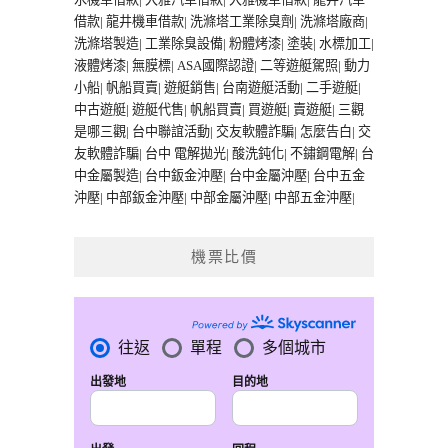
借款
|
龍井機車借款
|
洗滌塔工業除臭劑
|
洗滌塔廠商
|
洗滌塔製造
|
工業除臭設備
|
粉體烤漆
|
塗裝
|
水標加工
|
液體烤漆
|
無膜標
|
ASA國際認證
|
二等遊艇駕照
|
動力
小船
|
帆船買賣
|
遊艇銷售
|
台南遊艇活動
|
二手遊艇
|
中古遊艇
|
遊艇代售
|
帆船買賣
|
買遊艇
|
賣遊艇
|
三觀
是哪三觀
|
台中聯誼活動
|
交友軟體詐騙
|
怎麼告白
|
交
友軟體詐騙
|
台中 電解拋光
|
酸洗鈍化
|
不鏽鋼電解
|
台
中金屬製造
|
台中鈑金沖壓
|
台中金屬沖壓
|
台中五金
沖壓
|
中部鈑金沖壓
|
中部金屬沖壓
|
中部五金沖壓
|
機票比價