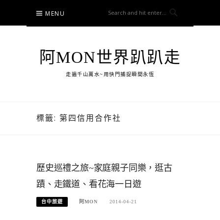
Skip
MENU
to
content
阿MON世界趴趴走
走遍千山萬水~用快門捕捉瞬間永恆
標籤:
第四信用合作社
歷史巡禮之旅~家庭親子同樂，逛古
蹟、走鐵道、看花海一日遊
台中旅遊
阿MON
2014-04-21