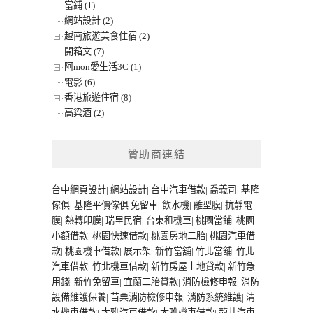
當鋪 (1)
網站設計 (2)
越南旅遊美食住宿 (2)
開箱文 (7)
阿mon愛生活3C (1)
電影 (6)
香港旅遊住宿 (8)
高粱酒 (2)
贊助商連結
台中網頁設計
|
網站設計
|
台中汽車借款
|
喬義司
|
基隆
傢俱
|
基隆平價傢俱
免留車
|
飲水機
|
離型膜
|
抗靜電
膜
|
熱轉印膜
|
瑞里民宿
|
台東租機車
|
桃園當鋪
|
桃園
小額借款
|
桃園快速借款
|
桃園房地二胎
|
桃園汽車借
款
|
桃園機車借款
|
展示架
|
新竹當舖
|
竹北當舖
|
竹北
汽車借款
|
竹北機車借款
|
新竹房屋土地貸款
|
新竹急
用錢
|
新竹免留車
|
宜蘭二胎貸款
|
消防檢修申報
|
消防
設備維護保養
|
苗栗消防檢修申報
|
消防系統維護
|
清
水機車借款
|
大雅汽車借款
|
大雅機車借款
|
龍井汽車