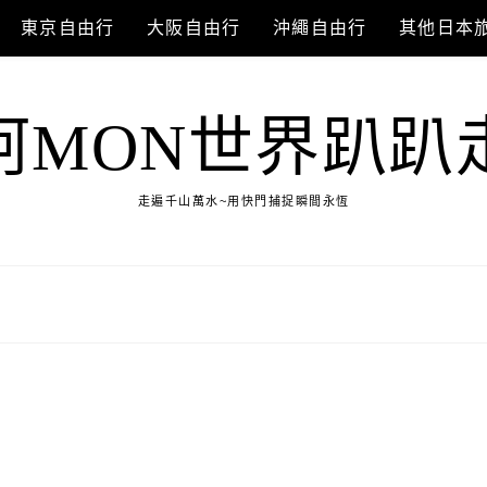
東京自由行
大阪自由行
沖繩自由行
其他日本
阿MON世界趴趴
走遍千山萬水~用快門捕捉瞬間永恆