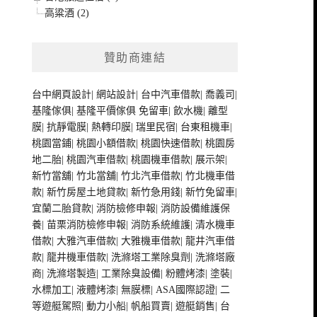
高粱酒 (2)
贊助商連結
台中網頁設計
|
網站設計
|
台中汽車借款
|
喬義司
|
基隆傢俱
|
基隆平價傢俱
免留車
|
飲水機
|
離型
膜
|
抗靜電膜
|
熱轉印膜
|
瑞里民宿
|
台東租機車
|
桃園當鋪
|
桃園小額借款
|
桃園快速借款
|
桃園房
地二胎
|
桃園汽車借款
|
桃園機車借款
|
展示架
|
新竹當舖
|
竹北當舖
|
竹北汽車借款
|
竹北機車借
款
|
新竹房屋土地貸款
|
新竹急用錢
|
新竹免留車
|
宜蘭二胎貸款
|
消防檢修申報
|
消防設備維護保
養
|
苗栗消防檢修申報
|
消防系統維護
|
清水機車
借款
|
大雅汽車借款
|
大雅機車借款
|
龍井汽車借
款
|
龍井機車借款
|
洗滌塔工業除臭劑
|
洗滌塔廠
商
|
洗滌塔製造
|
工業除臭設備
|
粉體烤漆
|
塗裝
|
水標加工
|
液體烤漆
|
無膜標
|
ASA國際認證
|
二
等遊艇駕照
|
動力小船
|
帆船買賣
|
遊艇銷售
|
台