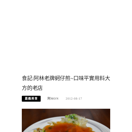
食記:阿林老牌蚵仔煎~口味平實用料大
方的老店
嘉義美食
阿MON
2012-08-17