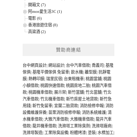
開箱文 (7)
阿mon愛生活3C (1)
電影 (6)
香港旅遊住宿 (8)
高粱酒 (2)
贊助商連結
台中網頁設計
|
網站設計
|
台中汽車借款
|
喬義司
|
基隆
傢俱
|
基隆平價傢俱
免留車
|
飲水機
|
離型膜
|
抗靜電
膜
|
熱轉印膜
|
瑞里民宿
|
台東租機車
|
桃園當鋪
|
桃園
小額借款
|
桃園快速借款
|
桃園房地二胎
|
桃園汽車借
款
|
桃園機車借款
|
展示架
|
新竹當舖
|
竹北當舖
|
竹北
汽車借款
|
竹北機車借款
|
新竹房屋土地貸款
|
新竹急
用錢
|
新竹免留車
|
宜蘭二胎貸款
|
消防檢修申報
|
消防
設備維護保養
|
苗栗消防檢修申報
|
消防系統維護
|
清
水機車借款
|
大雅汽車借款
|
大雅機車借款
|
龍井汽車
借款
|
龍井機車借款
|
洗滌塔工業除臭劑
|
洗滌塔廠商
|
洗滌塔製造
|
工業除臭設備
|
粉體烤漆
|
塗裝
|
水標加工
|