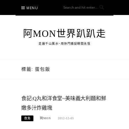
Skip
MENU
to
content
阿MON世界趴趴走
走遍千山萬水~用快門捕捉瞬間永恆
標籤:
蛋包飯
食記:Q丸和洋食堂~美味義大利麵和鮮
嫩多汁炸雞塊
台北
阿MON
2012-12-05