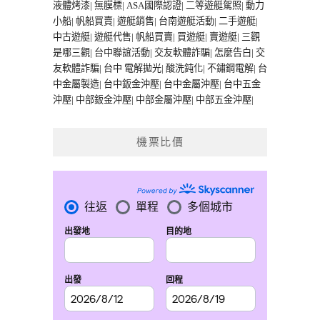
液體烤漆
|
無膜標
|
ASA國際認證
|
二等遊艇駕照
|
動力
小船
|
帆船買賣
|
遊艇銷售
|
台南遊艇活動
|
二手遊艇
|
中古遊艇
|
遊艇代售
|
帆船買賣
|
買遊艇
|
賣遊艇
|
三觀
是哪三觀
|
台中聯誼活動
|
交友軟體詐騙
|
怎麼告白
|
交
友軟體詐騙
|
台中 電解拋光
|
酸洗鈍化
|
不鏽鋼電解
|
台
中金屬製造
|
台中鈑金沖壓
|
台中金屬沖壓
|
台中五金
沖壓
|
中部鈑金沖壓
|
中部金屬沖壓
|
中部五金沖壓
|
機票比價