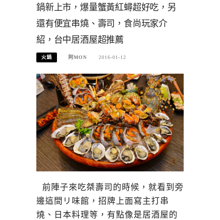
鍋新上市，爆量蟹黃紅蟳超好吃，另
還有便宜串燒、壽司，食尚玩家介
紹，台中居酒屋超推薦
火鍋
阿MON
2016-01-12
前陣子來吃桀壽司的時候，就看到旁
邊這間リ味館，招牌上面寫主打串
燒、日本料理等，有點像是居酒屋的