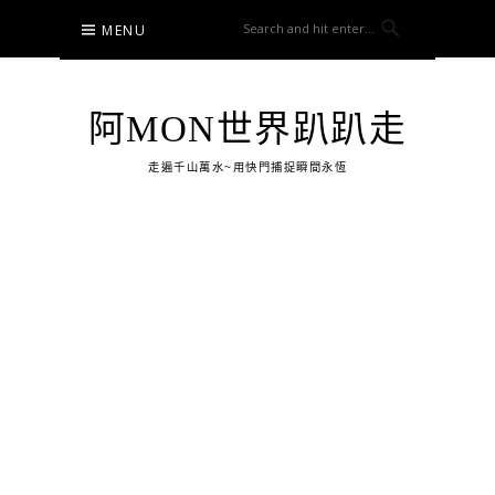
Skip
MENU
to
content
阿MON世界趴趴走
走遍千山萬水~用快門捕捉瞬間永恆