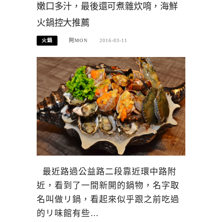
嫩口多汁，最後還可煮雜炊唷，海鮮
火鍋控大推薦
火鍋
阿MON
2016-03-11
最近路過公益路二段靠近環中路附
近，看到了一間新開的鍋物，名字取
名叫做リ鍋，看起來似乎跟之前吃過
的リ味館有些…