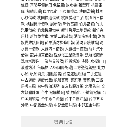
傢俱
|
基隆平價傢俱
免留車
|
飲水機
|
離型膜
|
抗靜電
膜
|
熱轉印膜
|
瑞里民宿
|
台東租機車
|
桃園當鋪
|
桃園
小額借款
|
桃園快速借款
|
桃園房地二胎
|
桃園汽車借
款
|
桃園機車借款
|
展示架
|
新竹當舖
|
竹北當舖
|
竹北
汽車借款
|
竹北機車借款
|
新竹房屋土地貸款
|
新竹急
用錢
|
新竹免留車
|
宜蘭二胎貸款
|
消防檢修申報
|
消防
設備維護保養
|
苗栗消防檢修申報
|
消防系統維護
|
清
水機車借款
|
大雅汽車借款
|
大雅機車借款
|
龍井汽車
借款
|
龍井機車借款
|
洗滌塔工業除臭劑
|
洗滌塔廠商
|
洗滌塔製造
|
工業除臭設備
|
粉體烤漆
|
塗裝
|
水標加工
|
液體烤漆
|
無膜標
|
ASA國際認證
|
二等遊艇駕照
|
動力
小船
|
帆船買賣
|
遊艇銷售
|
台南遊艇活動
|
二手遊艇
|
中古遊艇
|
遊艇代售
|
帆船買賣
|
買遊艇
|
賣遊艇
|
三觀
是哪三觀
|
台中聯誼活動
|
交友軟體詐騙
|
怎麼告白
|
交
友軟體詐騙
|
台中 電解拋光
|
酸洗鈍化
|
不鏽鋼電解
|
台
中金屬製造
|
台中鈑金沖壓
|
台中金屬沖壓
|
台中五金
沖壓
|
中部鈑金沖壓
|
中部金屬沖壓
|
中部五金沖壓
|
機票比價