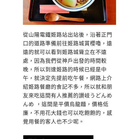
從山陽電鐵姬路站出站後，沿著正門
口的道路準備前往姬路城賞櫻嚕，遠
遠的就可以看到姬路城聳立在不遠
處，因為我們從神戶出發的時間較
晚，所以到達姬路的時候已經是中
午，就決定先提前吃午餐，網路上介
紹姬路餐廳的食記不多，所以就和朋
友來吃這間有人推薦的讃岐うどんめ
んめ ，這間是平價烏龍麵，價格低
廉，不用花大錢也可以吃飽飽的，感
覺用餐的客人也不少呢。