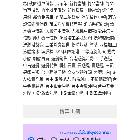
款
|
桃園機車借款
|
展示架
|
新竹當舖
|
竹北當舖
|
竹北
汽車借款
|
竹北機車借款
|
新竹房屋土地貸款
|
新竹急
用錢
|
新竹免留車
|
宜蘭二胎貸款
|
消防檢修申報
|
消防
設備維護保養
|
苗栗消防檢修申報
|
消防系統維護
|
清
水機車借款
|
大雅汽車借款
|
大雅機車借款
|
龍井汽車
借款
|
龍井機車借款
|
洗滌塔工業除臭劑
|
洗滌塔廠商
|
洗滌塔製造
|
工業除臭設備
|
粉體烤漆
|
塗裝
|
水標加工
|
液體烤漆
|
無膜標
|
ASA國際認證
|
二等遊艇駕照
|
動力
小船
|
帆船買賣
|
遊艇銷售
|
台南遊艇活動
|
二手遊艇
|
中古遊艇
|
遊艇代售
|
帆船買賣
|
買遊艇
|
賣遊艇
|
三觀
是哪三觀
|
台中聯誼活動
|
交友軟體詐騙
|
怎麼告白
|
交
友軟體詐騙
|
台中 電解拋光
|
酸洗鈍化
|
不鏽鋼電解
|
台
中金屬製造
|
台中鈑金沖壓
|
台中金屬沖壓
|
台中五金
沖壓
|
中部鈑金沖壓
|
中部金屬沖壓
|
中部五金沖壓
|
機票比價