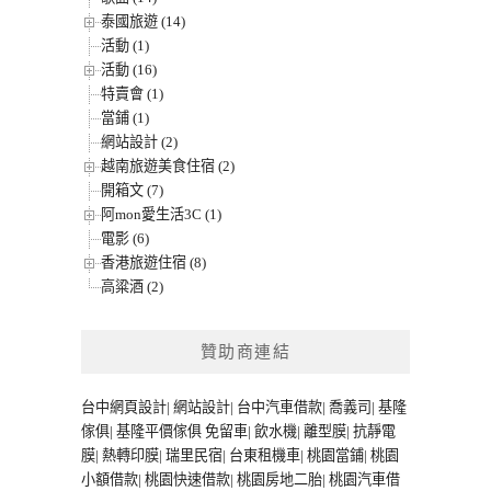
泰國旅遊 (14)
活動 (1)
活動 (16)
特賣會 (1)
當鋪 (1)
網站設計 (2)
越南旅遊美食住宿 (2)
開箱文 (7)
阿mon愛生活3C (1)
電影 (6)
香港旅遊住宿 (8)
高粱酒 (2)
贊助商連結
台中網頁設計
|
網站設計
|
台中汽車借款
|
喬義司
|
基隆
傢俱
|
基隆平價傢俱
免留車
|
飲水機
|
離型膜
|
抗靜電
膜
|
熱轉印膜
|
瑞里民宿
|
台東租機車
|
桃園當鋪
|
桃園
小額借款
|
桃園快速借款
|
桃園房地二胎
|
桃園汽車借