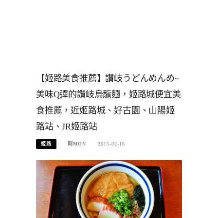
【姬路美食推薦】讃岐うどんめんめ~
美味Q彈的讚岐烏龍麵，姬路城便宜美
食推薦，近姬路城、好古園、山陽姬
路站、JR姬路站
姬路
阿MON
2015-02-16