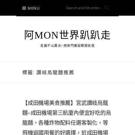
Skip
MENU
to
content
阿MON世界趴趴走
走遍千山萬水~用快門捕捉瞬間永恆
標籤:
讚岐烏龍麵推薦
【成田機場美食推薦】宮武讚岐烏龍
麵~成田機場第三航廈內便宜好吃的烏
龍麵，各種炸物配料任選客製化，等
飛機返國用餐的好選擇，近成田機場