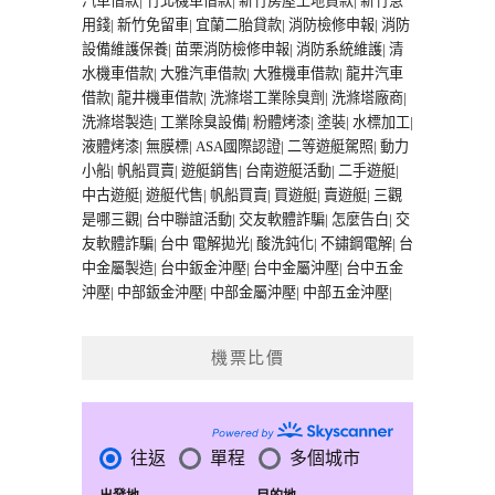
汽車借款
|
竹北機車借款
|
新竹房屋土地貸款
|
新竹急
用錢
|
新竹免留車
|
宜蘭二胎貸款
|
消防檢修申報
|
消防
設備維護保養
|
苗栗消防檢修申報
|
消防系統維護
|
清
水機車借款
|
大雅汽車借款
|
大雅機車借款
|
龍井汽車
借款
|
龍井機車借款
|
洗滌塔工業除臭劑
|
洗滌塔廠商
|
洗滌塔製造
|
工業除臭設備
|
粉體烤漆
|
塗裝
|
水標加工
|
液體烤漆
|
無膜標
|
ASA國際認證
|
二等遊艇駕照
|
動力
小船
|
帆船買賣
|
遊艇銷售
|
台南遊艇活動
|
二手遊艇
|
中古遊艇
|
遊艇代售
|
帆船買賣
|
買遊艇
|
賣遊艇
|
三觀
是哪三觀
|
台中聯誼活動
|
交友軟體詐騙
|
怎麼告白
|
交
友軟體詐騙
|
台中 電解拋光
|
酸洗鈍化
|
不鏽鋼電解
|
台
中金屬製造
|
台中鈑金沖壓
|
台中金屬沖壓
|
台中五金
沖壓
|
中部鈑金沖壓
|
中部金屬沖壓
|
中部五金沖壓
|
機票比價