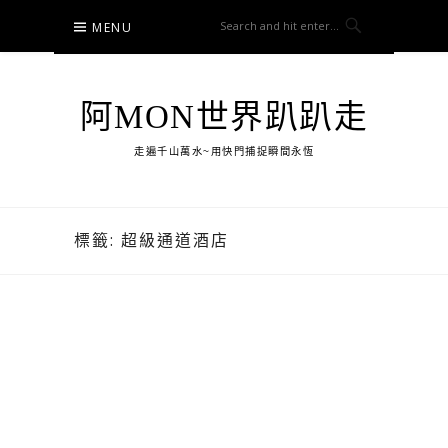
Skip
MENU
to
content
阿MON世界趴趴走
走遍千山萬水~用快門捕捉瞬間永恆
標籤:
超級通道酒店