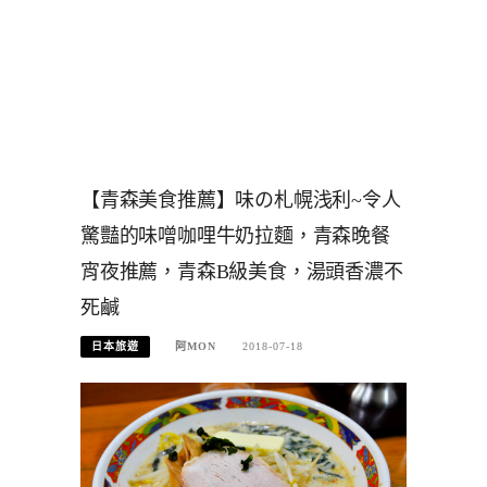
【青森美食推薦】味の札幌浅利~令人
驚豔的味噌咖哩牛奶拉麵，青森晚餐
宵夜推薦，青森B級美食，湯頭香濃不
死鹹
日本旅遊
阿MON
2018-07-18