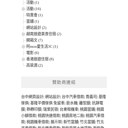
活動 (1)
活動 (16)
特賣會 (1)
當鋪 (1)
網站設計 (2)
越南旅遊美食住宿 (2)
開箱文 (7)
阿mon愛生活3C (1)
電影 (6)
香港旅遊住宿 (8)
高粱酒 (2)
贊助商連結
台中網頁設計
|
網站設計
|
台中汽車借款
|
喬義司
|
基隆
傢俱
|
基隆平價傢俱
免留車
|
飲水機
|
離型膜
|
抗靜電
膜
|
熱轉印膜
|
瑞里民宿
|
台東租機車
|
桃園當鋪
|
桃園
小額借款
|
桃園快速借款
|
桃園房地二胎
|
桃園汽車借
款
|
桃園機車借款
|
展示架
|
新竹當舖
|
竹北當舖
|
竹北