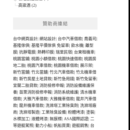
高粱酒 (2)
贊助商連結
台中網頁設計
|
網站設計
|
台中汽車借款
|
喬義司
|
基隆傢俱
|
基隆平價傢俱
免留車
|
飲水機
|
離型
膜
|
抗靜電膜
|
熱轉印膜
|
瑞里民宿
|
台東租機車
|
桃園當鋪
|
桃園小額借款
|
桃園快速借款
|
桃園房
地二胎
|
桃園汽車借款
|
桃園機車借款
|
展示架
|
新竹當舖
|
竹北當舖
|
竹北汽車借款
|
竹北機車借
款
|
新竹房屋土地貸款
|
新竹急用錢
|
新竹免留車
|
宜蘭二胎貸款
|
消防檢修申報
|
消防設備維護保
養
|
苗栗消防檢修申報
|
消防系統維護
|
清水機車
借款
|
大雅汽車借款
|
大雅機車借款
|
龍井汽車借
款
|
龍井機車借款
|
洗滌塔工業除臭劑
|
洗滌塔廠
商
|
洗滌塔製造
|
工業除臭設備
|
粉體烤漆
|
塗裝
|
水標加工
|
液體烤漆
|
無膜標
|
ASA國際認證
|
二
等遊艇駕照
|
動力小船
|
帆船買賣
|
遊艇銷售
|
台