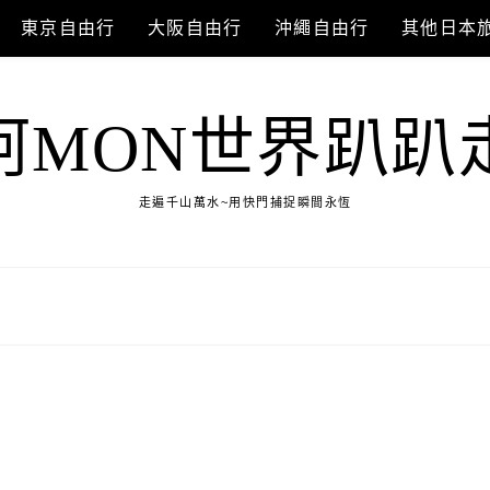
東京自由行
大阪自由行
沖繩自由行
其他日本
阿MON世界趴趴
走遍千山萬水~用快門捕捉瞬間永恆