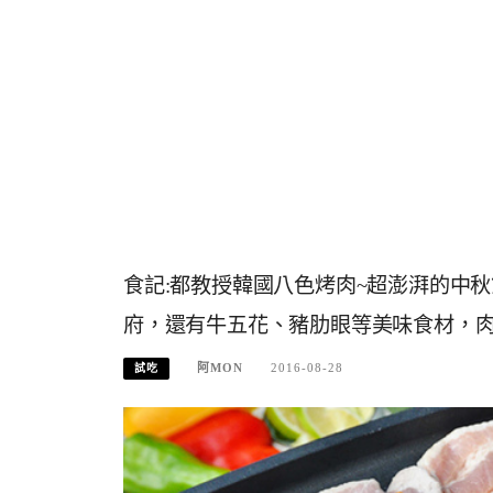
食記:都教授韓國八色烤肉~超澎湃的中
府，還有牛五花、豬肋眼等美味食材，
阿MON
2016-08-28
試吃