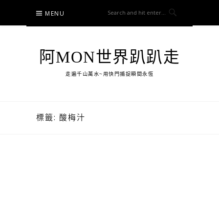
Skip
MENU
to
content
阿MON世界趴趴走
走遍千山萬水~用快門捕捉瞬間永恆
標籤:
酸梅汁