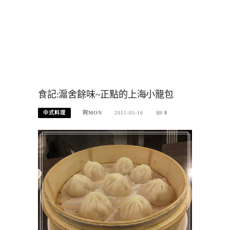
食記:滬舍餘味~正點的上海小籠包
中式料理
阿MON
2011-05-16
8