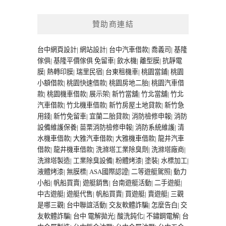
贊助商連結
台中網頁設計
|
網站設計
|
台中汽車借款
|
喬義司
|
基隆
傢俱
|
基隆平價傢俱
免留車
|
飲水機
|
離型膜
|
抗靜電
膜
|
熱轉印膜
|
瑞里民宿
|
台東租機車
|
桃園當鋪
|
桃園
小額借款
|
桃園快速借款
|
桃園房地二胎
|
桃園汽車借
款
|
桃園機車借款
|
展示架
|
新竹當舖
|
竹北當舖
|
竹北
汽車借款
|
竹北機車借款
|
新竹房屋土地貸款
|
新竹急
用錢
|
新竹免留車
|
宜蘭二胎貸款
|
消防檢修申報
|
消防
設備維護保養
|
苗栗消防檢修申報
|
消防系統維護
|
清
水機車借款
|
大雅汽車借款
|
大雅機車借款
|
龍井汽車
借款
|
龍井機車借款
|
洗滌塔工業除臭劑
|
洗滌塔廠商
|
洗滌塔製造
|
工業除臭設備
|
粉體烤漆
|
塗裝
|
水標加工
|
液體烤漆
|
無膜標
|
ASA國際認證
|
二等遊艇駕照
|
動力
小船
|
帆船買賣
|
遊艇銷售
|
台南遊艇活動
|
二手遊艇
|
中古遊艇
|
遊艇代售
|
帆船買賣
|
買遊艇
|
賣遊艇
|
三觀
是哪三觀
|
台中聯誼活動
|
交友軟體詐騙
|
怎麼告白
|
交
友軟體詐騙
|
台中 電解拋光
|
酸洗鈍化
|
不鏽鋼電解
|
台