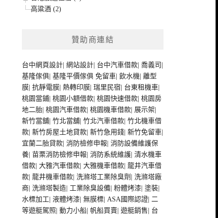
高粱酒 (2)
贊助商連結
台中網頁設計
|
網站設計
|
台中汽車借款
|
喬義司
|
基隆傢俱
|
基隆平價傢俱
免留車
|
飲水機
|
離型
膜
|
抗靜電膜
|
熱轉印膜
|
瑞里民宿
|
台東租機車
|
桃園當鋪
|
桃園小額借款
|
桃園快速借款
|
桃園房
地二胎
|
桃園汽車借款
|
桃園機車借款
|
展示架
|
新竹當舖
|
竹北當舖
|
竹北汽車借款
|
竹北機車借
款
|
新竹房屋土地貸款
|
新竹急用錢
|
新竹免留車
|
宜蘭二胎貸款
|
消防檢修申報
|
消防設備維護保
養
|
苗栗消防檢修申報
|
消防系統維護
|
清水機車
借款
|
大雅汽車借款
|
大雅機車借款
|
龍井汽車借
款
|
龍井機車借款
|
洗滌塔工業除臭劑
|
洗滌塔廠
商
|
洗滌塔製造
|
工業除臭設備
|
粉體烤漆
|
塗裝
|
水標加工
|
液體烤漆
|
無膜標
|
ASA國際認證
|
二
等遊艇駕照
|
動力小船
|
帆船買賣
|
遊艇銷售
|
台