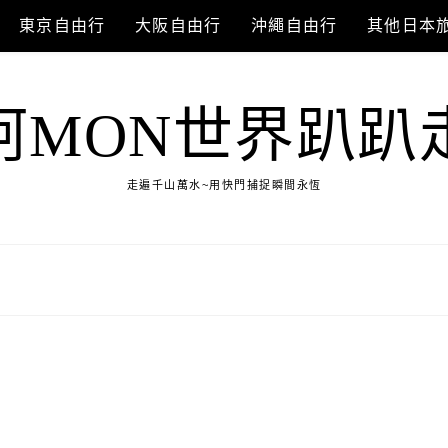
東京自由行
大阪自由行
沖繩自由行
其他日本
阿MON世界趴趴
走遍千山萬水~用快門捕捉瞬間永恆