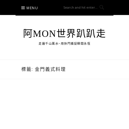
Skip
MENU
to
content
阿MON世界趴趴走
走遍千山萬水~用快門捕捉瞬間永恆
標籤:
金門義式料理