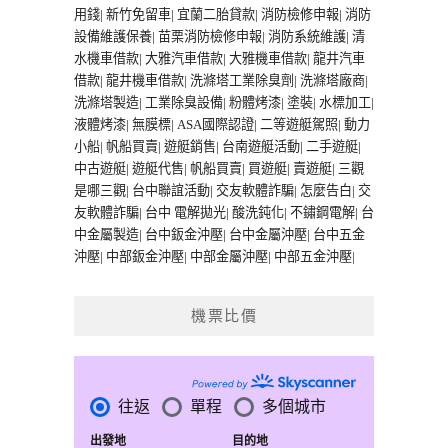
用錢
|
新竹免留車
|
宜蘭二胎貸款
|
消防檢修申報
|
消防
設備維護保養
|
苗栗消防檢修申報
|
消防系統維護
|
清
水機車借款
|
大雅汽車借款
|
大雅機車借款
|
龍井汽車
借款
|
龍井機車借款
|
洗滌塔工業除臭劑
|
洗滌塔廠商
|
洗滌塔製造
|
工業除臭設備
|
粉體烤漆
|
塗裝
|
水標加工
|
液體烤漆
|
無膜標
|
ASA國際認證
|
二等遊艇駕照
|
動力
小船
|
帆船買賣
|
遊艇銷售
|
台南遊艇活動
|
二手遊艇
|
中古遊艇
|
遊艇代售
|
帆船買賣
|
買遊艇
|
賣遊艇
|
三觀
是哪三觀
|
台中聯誼活動
|
交友軟體詐騙
|
怎麼告白
|
交
友軟體詐騙
|
台中 電解拋光
|
酸洗鈍化
|
不鏽鋼電解
|
台
中金屬製造
|
台中鈑金沖壓
|
台中金屬沖壓
|
台中五金
沖壓
|
中部鈑金沖壓
|
中部金屬沖壓
|
中部五金沖壓
|
機票比價