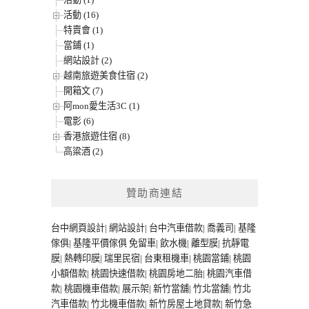
活動 (16)
特賣會 (1)
當鋪 (1)
網站設計 (2)
越南旅遊美食住宿 (2)
開箱文 (7)
阿mon愛生活3C (1)
電影 (6)
香港旅遊住宿 (8)
高粱酒 (2)
贊助商連結
台中網頁設計
|
網站設計
|
台中汽車借款
|
喬義司
|
基隆
傢俱
|
基隆平價傢俱
免留車
|
飲水機
|
離型膜
|
抗靜電
膜
|
熱轉印膜
|
瑞里民宿
|
台東租機車
|
桃園當鋪
|
桃園
小額借款
|
桃園快速借款
|
桃園房地二胎
|
桃園汽車借
款
|
桃園機車借款
|
展示架
|
新竹當舖
|
竹北當舖
|
竹北
汽車借款
|
竹北機車借款
|
新竹房屋土地貸款
|
新竹急