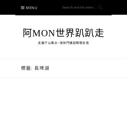
Skip
MENU
to
content
阿MON世界趴趴走
走遍千山萬水~用快門捕捉瞬間永恆
標籤:
長埤湖