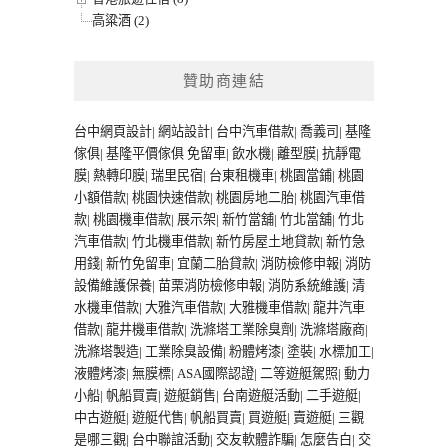
高粱酒 (2)
贊助商連結
台中網頁設計
|
網站設計
|
台中汽車借款
|
喬義司
|
基隆
傢俱
|
基隆平價傢俱
免留車
|
飲水機
|
離型膜
|
抗靜電
膜
|
熱轉印膜
|
瑞里民宿
|
台東租機車
|
桃園當鋪
|
桃園
小額借款
|
桃園快速借款
|
桃園房地二胎
|
桃園汽車借
款
|
桃園機車借款
|
展示架
|
新竹當舖
|
竹北當舖
|
竹北
汽車借款
|
竹北機車借款
|
新竹房屋土地貸款
|
新竹急
用錢
|
新竹免留車
|
宜蘭二胎貸款
|
消防檢修申報
|
消防
設備維護保養
|
苗栗消防檢修申報
|
消防系統維護
|
清
水機車借款
|
大雅汽車借款
|
大雅機車借款
|
龍井汽車
借款
|
龍井機車借款
|
洗滌塔工業除臭劑
|
洗滌塔廠商
|
洗滌塔製造
|
工業除臭設備
|
粉體烤漆
|
塗裝
|
水標加工
|
液體烤漆
|
無膜標
|
ASA國際認證
|
二等遊艇駕照
|
動力
小船
|
帆船買賣
|
遊艇銷售
|
台南遊艇活動
|
二手遊艇
|
中古遊艇
|
遊艇代售
|
帆船買賣
|
買遊艇
|
賣遊艇
|
三觀
是哪三觀
|
台中聯誼活動
|
交友軟體詐騙
|
怎麼告白
|
交