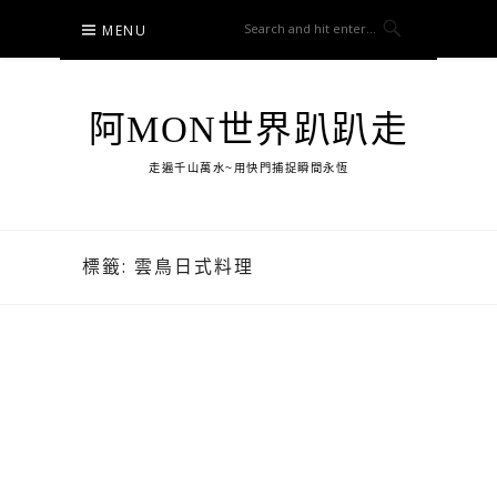
Skip
MENU
to
content
阿MON世界趴趴走
走遍千山萬水~用快門捕捉瞬間永恆
標籤:
雲鳥日式料理