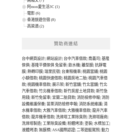
開箱文 (7)
阿mon愛生活3C (1)
電影 (6)
香港旅遊住宿 (8)
高粱酒 (2)
贊助商連結
台中網頁設計
|
網站設計
|
台中汽車借款
|
喬義司
|
基隆
傢俱
|
基隆平價傢俱
免留車
|
飲水機
|
離型膜
|
抗靜電
膜
|
熱轉印膜
|
瑞里民宿
|
台東租機車
|
桃園當鋪
|
桃園
小額借款
|
桃園快速借款
|
桃園房地二胎
|
桃園汽車借
款
|
桃園機車借款
|
展示架
|
新竹當舖
|
竹北當舖
|
竹北
汽車借款
|
竹北機車借款
|
新竹房屋土地貸款
|
新竹急
用錢
|
新竹免留車
|
宜蘭二胎貸款
|
消防檢修申報
|
消防
設備維護保養
|
苗栗消防檢修申報
|
消防系統維護
|
清
水機車借款
|
大雅汽車借款
|
大雅機車借款
|
龍井汽車
借款
|
龍井機車借款
|
洗滌塔工業除臭劑
|
洗滌塔廠商
|
洗滌塔製造
|
工業除臭設備
|
粉體烤漆
|
塗裝
|
水標加工
|
液體烤漆
|
無膜標
|
ASA國際認證
|
二等遊艇駕照
|
動力