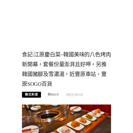
食記:江原慶白菜~韓國美味的八色烤肉
新開幕，套餐份量澎湃且好呷，另推
韓國豬腳及雪濃湯，近豐原車站、豐
原SOGO百貨
韓式料理
阿MON
2015-10-13