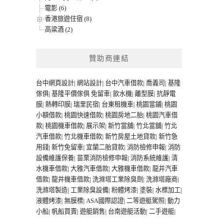
電影 (6)
香港旅遊住宿 (8)
高粱酒 (2)
贊助商連結
台中網頁設計
|
網站設計
|
台中汽車借款
|
喬義司
|
基隆
傢俱
|
基隆平價傢俱
免留車
|
飲水機
|
離型膜
|
抗靜電
膜
|
熱轉印膜
|
瑞里民宿
|
台東租機車
|
桃園當鋪
|
桃園
小額借款
|
桃園快速借款
|
桃園房地二胎
|
桃園汽車借
款
|
桃園機車借款
|
展示架
|
新竹當舖
|
竹北當舖
|
竹北
汽車借款
|
竹北機車借款
|
新竹房屋土地貸款
|
新竹急
用錢
|
新竹免留車
|
宜蘭二胎貸款
|
消防檢修申報
|
消防
設備維護保養
|
苗栗消防檢修申報
|
消防系統維護
|
清
水機車借款
|
大雅汽車借款
|
大雅機車借款
|
龍井汽車
借款
|
龍井機車借款
|
洗滌塔工業除臭劑
|
洗滌塔廠商
|
洗滌塔製造
|
工業除臭設備
|
粉體烤漆
|
塗裝
|
水標加工
|
液體烤漆
|
無膜標
|
ASA國際認證
|
二等遊艇駕照
|
動力
小船
|
帆船買賣
|
遊艇銷售
|
台南遊艇活動
|
二手遊艇
|