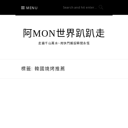
Skip
MENU
to
content
阿MON世界趴趴走
走遍千山萬水~用快門捕捉瞬間永恆
標籤:
韓國燒烤推薦