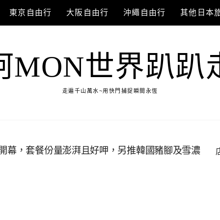
東京自由行
大阪自由行
沖繩自由行
其他日本
阿MON世界趴趴
走遍千山萬水~用快門捕捉瞬間永恆
新開幕，套餐份量澎湃且好呷，另推韓國豬腳及雪濃