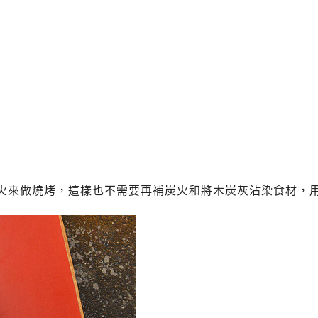
火來做燒烤，這樣也不需要再補炭火和將木炭灰沾染食材，