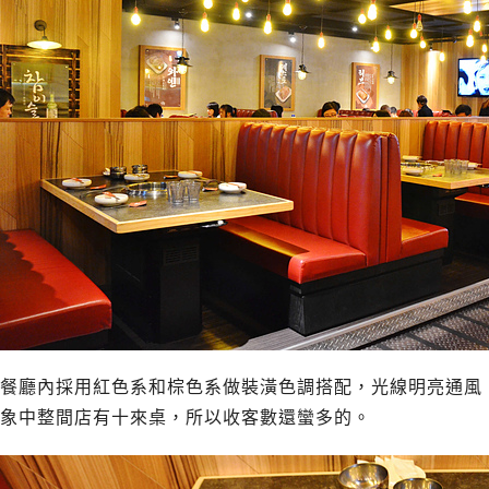
餐廳內採用紅色系和棕色系做裝潢色調搭配，光線明亮通風
象中整間店有十來桌，所以收客數還蠻多的。