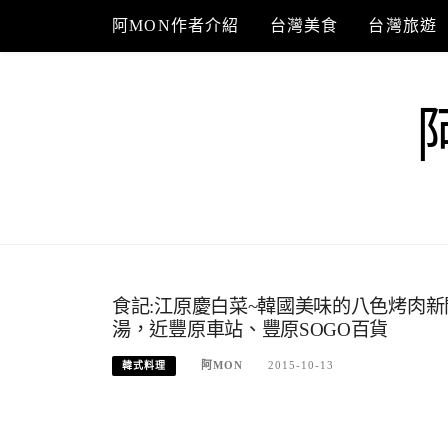
Skip
阿MON作者介紹
台灣美食
台灣旅遊
to
content
食記:江原慶白菜~韓國美味的八色烤肉
湯，近豐原車站、豐原SOGO百貨
阿MON
2015-10-13
韓式料理