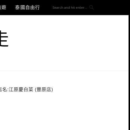
旅遊
泰國自由行
走
店名:江原慶白菜 (豐原店)