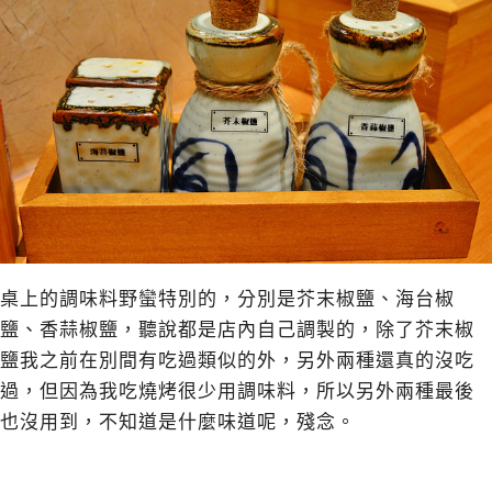
桌上的調味料野蠻特別的，分別是芥末椒鹽、海台椒
鹽、香蒜椒鹽，聽說都是店內自己調製的，除了芥末椒
鹽我之前在別間有吃過類似的外，另外兩種還真的沒吃
過，但因為我吃燒烤很少用調味料，所以另外兩種最後
也沒用到，不知道是什麼味道呢，殘念。