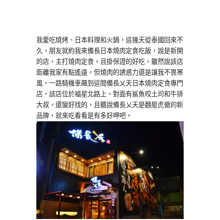
我愛吃燒烤、日本料理和火鍋，這幾天從泰國回來不
久，朋友就約我來備長日本燒肉定食吃飯，說是新開
的店，主打燒肉定食，且掛保證的好吃，雖然說該店
距離我家有點遙遠，但燒肉的誘惑力還是讓我不畏寒
風，一路騎機車飆到這間備長乂天日本燒肉定食專門
店，該店位於福星北路上，對面有鯊魚咬土司和牛排
大叔，還蠻好找的，且聽說備長乂天是麵屋虎徹的新
品牌，就來吃看看是有多好呷吧。