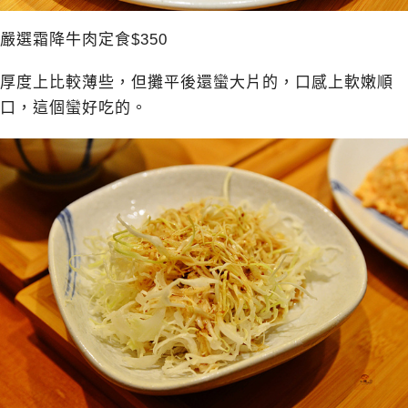
嚴選霜降牛肉定食$350
厚度上比較薄些，但攤平後還蠻大片的，口感上軟嫩順
口，這個蠻好吃的。