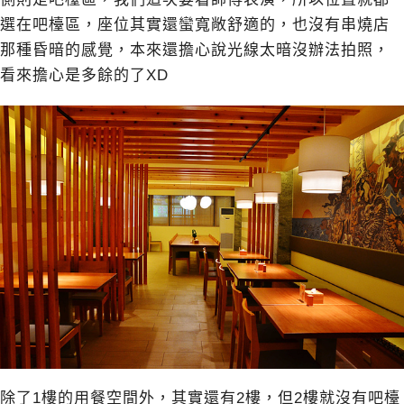
選在吧檯區，座位其實還蠻寬敞舒適的，也沒有串燒店
那種昏暗的感覺，本來還擔心說光線太暗沒辦法拍照，
看來擔心是多餘的了XD
除了1樓的用餐空間外，其實還有2樓，但2樓就沒有吧檯