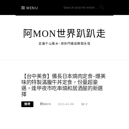
Skip
MENU
to
content
阿MON世界趴趴走
走遍千山萬水~用快門捕捉瞬間永恆
【台中美食】備長日本燒肉定食~爆美
味的特製滿腹牛丼定食，份量超豪
邁，逢甲夜市吃串燒和居酒屋的新選
擇
燒烤
阿MON
2015-01-06
2