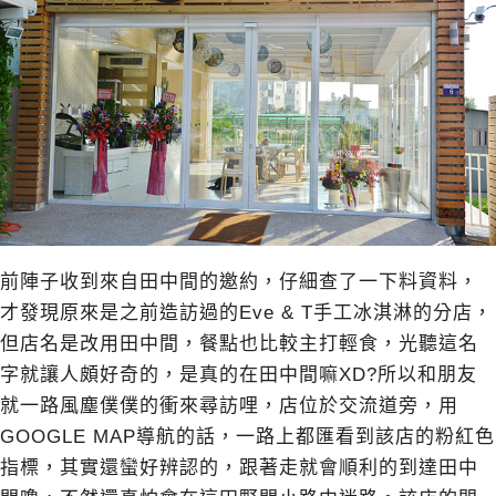
前陣子收到來自田中間的邀約，仔細查了一下料資料，
才發現原來是之前造訪過的Eve & T手工冰淇淋的分店，
但店名是改用田中間，餐點也比較主打輕食，光聽這名
字就讓人頗好奇的，是真的在田中間嘛XD?所以和朋友
就一路風塵僕僕的衝來尋訪哩，店位於交流道旁，用
GOOGLE MAP導航的話，一路上都匯看到該店的粉紅色
指標，其實還蠻好辨認的，跟著走就會順利的到達田中