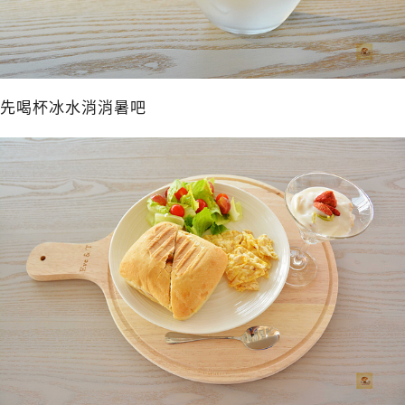
先喝杯冰水消消暑吧