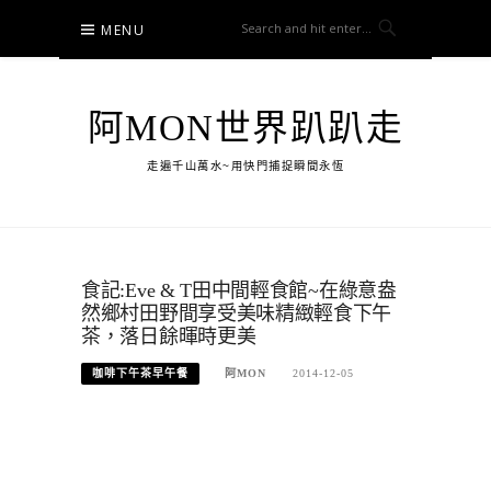
Skip
MENU
to
content
阿MON世界趴趴走
走遍千山萬水~用快門捕捉瞬間永恆
食記:Eve & T田中間輕食館~在綠意盎
然鄉村田野間享受美味精緻輕食下午
茶，落日餘暉時更美
咖啡下午茶早午餐
阿MON
2014-12-05