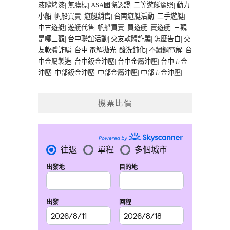
液體烤漆
|
無膜標
|
ASA國際認證
|
二等遊艇駕照
|
動力
小船
|
帆船買賣
|
遊艇銷售
|
台南遊艇活動
|
二手遊艇
|
中古遊艇
|
遊艇代售
|
帆船買賣
|
買遊艇
|
賣遊艇
|
三觀
是哪三觀
|
台中聯誼活動
|
交友軟體詐騙
|
怎麼告白
|
交
友軟體詐騙
|
台中 電解拋光
|
酸洗鈍化
|
不鏽鋼電解
|
台
中金屬製造
|
台中鈑金沖壓
|
台中金屬沖壓
|
台中五金
沖壓
|
中部鈑金沖壓
|
中部金屬沖壓
|
中部五金沖壓
|
機票比價