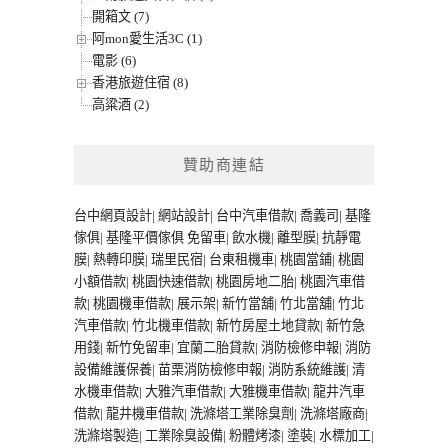
開箱文 (7)
阿mon愛生活3C (1)
電影 (6)
香港旅遊住宿 (8)
高粱酒 (2)
贊助商連結
台中網頁設計
|
網站設計
|
台中汽車借款
|
喬義司
|
基隆
傢俱
|
基隆平價傢俱
免留車
|
飲水機
|
離型膜
|
抗靜電
膜
|
熱轉印膜
|
瑞里民宿
|
台東租機車
|
桃園當鋪
|
桃園
小額借款
|
桃園快速借款
|
桃園房地二胎
|
桃園汽車借
款
|
桃園機車借款
|
展示架
|
新竹當舖
|
竹北當舖
|
竹北
汽車借款
|
竹北機車借款
|
新竹房屋土地貸款
|
新竹急
用錢
|
新竹免留車
|
宜蘭二胎貸款
|
消防檢修申報
|
消防
設備維護保養
|
苗栗消防檢修申報
|
消防系統維護
|
清
水機車借款
|
大雅汽車借款
|
大雅機車借款
|
龍井汽車
借款
|
龍井機車借款
|
洗滌塔工業除臭劑
|
洗滌塔廠商
|
洗滌塔製造
|
工業除臭設備
|
粉體烤漆
|
塗裝
|
水標加工
|