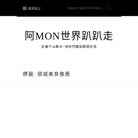
Skip
MENU
to
content
阿MON世界趴趴走
走遍千山萬水~用快門捕捉瞬間永恆
標籤:
頭城美食推薦