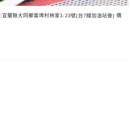
地址:宜蘭縣大同鄉崙埤村林家1-23號(台7線加油站後) 價