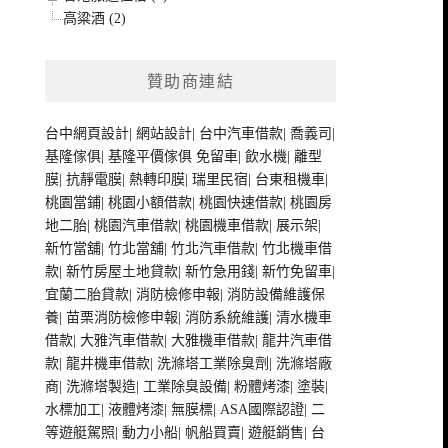
高粱酒 (2)
贊助商連結
台中網頁設計
|
網站設計
|
台中汽車借款
|
喬義司
|
基隆傢俱
|
基隆平價傢俱
免留車
|
飲水機
|
離型
膜
|
抗靜電膜
|
熱轉印膜
|
瑞里民宿
|
台東租機車
|
桃園當鋪
|
桃園小額借款
|
桃園快速借款
|
桃園房
地二胎
|
桃園汽車借款
|
桃園機車借款
|
展示架
|
新竹當舖
|
竹北當舖
|
竹北汽車借款
|
竹北機車借
款
|
新竹房屋土地貸款
|
新竹急用錢
|
新竹免留車
|
宜蘭二胎貸款
|
消防檢修申報
|
消防設備維護保
養
|
苗栗消防檢修申報
|
消防系統維護
|
清水機車
借款
|
大雅汽車借款
|
大雅機車借款
|
龍井汽車借
款
|
龍井機車借款
|
洗滌塔工業除臭劑
|
洗滌塔廠
商
|
洗滌塔製造
|
工業除臭設備
|
粉體烤漆
|
塗裝
|
水標加工
|
液體烤漆
|
無膜標
|
ASA國際認證
|
二
等遊艇駕照
|
動力小船
|
帆船買賣
|
遊艇銷售
|
台