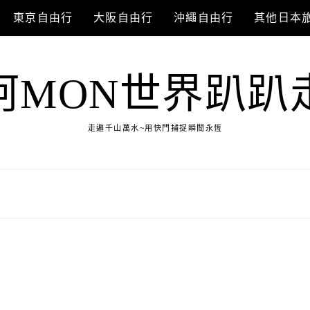
東京自由行
大阪自由行
沖繩自由行
其他日本
阿MON世界趴趴
走遍千山萬水~用快門捕捉瞬間永恆