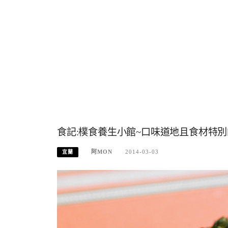
食記:樸食養生小館~口味道地且食材特
阿MON
2014-03-03
宜蘭