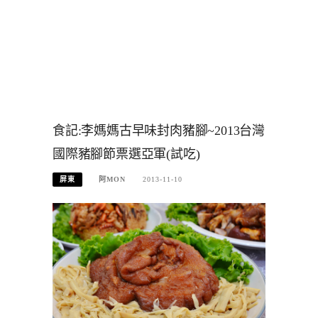
食記:李媽媽古早味封肉豬腳~2013台灣
國際豬腳節票選亞軍(試吃)
屏東
阿MON
2013-11-10