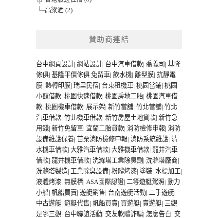
高粱酒 (2)
贊助商連結
台中網頁設計
|
網站設計
|
台中汽車借款
|
喬義司
|
基隆
傢俱
|
基隆平價傢俱
免留車
|
飲水機
|
離型膜
|
抗靜電
膜
|
熱轉印膜
|
瑞里民宿
|
台東租機車
|
桃園當鋪
|
桃園
小額借款
|
桃園快速借款
|
桃園房地二胎
|
桃園汽車借
款
|
桃園機車借款
|
展示架
|
新竹當舖
|
竹北當舖
|
竹北
汽車借款
|
竹北機車借款
|
新竹房屋土地貸款
|
新竹急
用錢
|
新竹免留車
|
宜蘭二胎貸款
|
消防檢修申報
|
消防
設備維護保養
|
苗栗消防檢修申報
|
消防系統維護
|
清
水機車借款
|
大雅汽車借款
|
大雅機車借款
|
龍井汽車
借款
|
龍井機車借款
|
洗滌塔工業除臭劑
|
洗滌塔廠商
|
洗滌塔製造
|
工業除臭設備
|
粉體烤漆
|
塗裝
|
水標加工
|
液體烤漆
|
無膜標
|
ASA國際認證
|
二等遊艇駕照
|
動力
小船
|
帆船買賣
|
遊艇銷售
|
台南遊艇活動
|
二手遊艇
|
中古遊艇
|
遊艇代售
|
帆船買賣
|
買遊艇
|
賣遊艇
|
三觀
是哪三觀
|
台中聯誼活動
|
交友軟體詐騙
|
怎麼告白
|
交