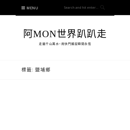
Skip
MENU
to
content
阿MON世界趴趴走
走遍千山萬水~用快門捕捉瞬間永恆
標籤:
鹽埔鄉