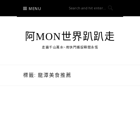
Skip
MENU
to
content
阿MON世界趴趴走
走遍千山萬水~用快門捕捉瞬間永恆
標籤:
龍潭美食推薦