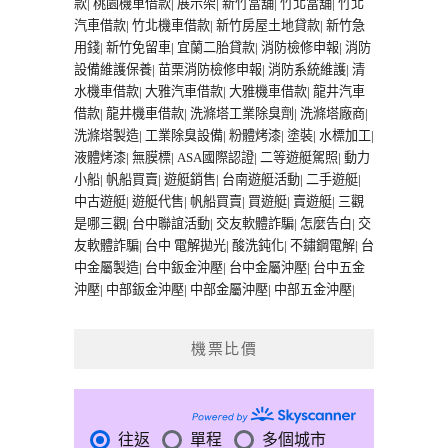
款
|
桃園機車借款
|
展示架
|
新竹當舖
|
竹北當舖
|
竹北
汽車借款
|
竹北機車借款
|
新竹房屋土地貸款
|
新竹急
用錢
|
新竹免留車
|
宜蘭二胎貸款
|
消防檢修申報
|
消防
設備維護保養
|
苗栗消防檢修申報
|
消防系統維護
|
清
水機車借款
|
大雅汽車借款
|
大雅機車借款
|
龍井汽車
借款
|
龍井機車借款
|
洗滌塔工業除臭劑
|
洗滌塔廠商
|
洗滌塔製造
|
工業除臭設備
|
粉體烤漆
|
塗裝
|
水標加工
|
液體烤漆
|
無膜標
|
ASA國際認證
|
二等遊艇駕照
|
動力
小船
|
帆船買賣
|
遊艇銷售
|
台南遊艇活動
|
二手遊艇
|
中古遊艇
|
遊艇代售
|
帆船買賣
|
買遊艇
|
賣遊艇
|
三觀
是哪三觀
|
台中聯誼活動
|
交友軟體詐騙
|
怎麼告白
|
交
友軟體詐騙
|
台中 電解拋光
|
酸洗鈍化
|
不鏽鋼電解
|
台
中金屬製造
|
台中鈑金沖壓
|
台中金屬沖壓
|
台中五金
沖壓
|
中部鈑金沖壓
|
中部金屬沖壓
|
中部五金沖壓
|
機票比價