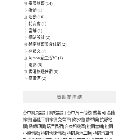
泰國旅遊 (14)
活動 (1)
活動 (16)
特賣會 (1)
當鋪 (1)
網站設計 (2)
越南旅遊美食住宿 (2)
開箱文 (7)
阿mon愛生活3C (1)
電影 (6)
香港旅遊住宿 (8)
高粱酒 (2)
贊助商連結
台中網頁設計
|
網站設計
|
台中汽車借款
|
喬義司
|
基隆
傢俱
|
基隆平價傢俱
免留車
|
飲水機
|
離型膜
|
抗靜電
膜
|
熱轉印膜
|
瑞里民宿
|
台東租機車
|
桃園當鋪
|
桃園
小額借款
|
桃園快速借款
|
桃園房地二胎
|
桃園汽車借