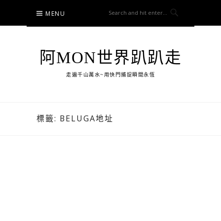
Skip
MENU
to
content
阿MON世界趴趴走
走遍千山萬水~用快門捕捉瞬間永恆
標籤:
BELUGA地址