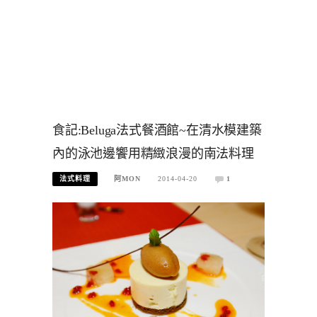
食記:Beluga法式餐酒館~在清水模建築
內的泳池邊饗用精緻浪漫的南法料理
法式料理
阿MON
2014-04-20
1