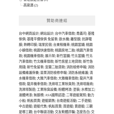
高粱酒 (2)
贊助商連結
台中網頁設計
|
網站設計
|
台中汽車借款
|
喬義司
|
基隆
傢俱
|
基隆平價傢俱
免留車
|
飲水機
|
離型膜
|
抗靜電
膜
|
熱轉印膜
|
瑞里民宿
|
台東租機車
|
桃園當鋪
|
桃園
小額借款
|
桃園快速借款
|
桃園房地二胎
|
桃園汽車借
款
|
桃園機車借款
|
展示架
|
新竹當舖
|
竹北當舖
|
竹北
汽車借款
|
竹北機車借款
|
新竹房屋土地貸款
|
新竹急
用錢
|
新竹免留車
|
宜蘭二胎貸款
|
消防檢修申報
|
消防
設備維護保養
|
苗栗消防檢修申報
|
消防系統維護
|
清
水機車借款
|
大雅汽車借款
|
大雅機車借款
|
龍井汽車
借款
|
龍井機車借款
|
洗滌塔工業除臭劑
|
洗滌塔廠商
|
洗滌塔製造
|
工業除臭設備
|
粉體烤漆
|
塗裝
|
水標加工
|
液體烤漆
|
無膜標
|
ASA國際認證
|
二等遊艇駕照
|
動力
小船
|
帆船買賣
|
遊艇銷售
|
台南遊艇活動
|
二手遊艇
|
中古遊艇
|
遊艇代售
|
帆船買賣
|
買遊艇
|
賣遊艇
|
三觀
是哪三觀
|
台中聯誼活動
|
交友軟體詐騙
|
怎麼告白
|
交