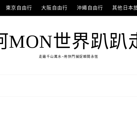
東京自由行
大阪自由行
沖繩自由行
其他日本
阿MON世界趴趴
走遍千山萬水~用快門捕捉瞬間永恆