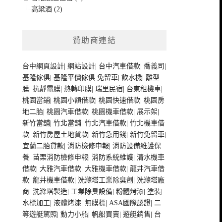
高粱酒 (2)
贊助商連結
台中網頁設計
|
網站設計
|
台中汽車借款
|
喬義司
|
基隆傢俱
|
基隆平價傢俱
免留車
|
飲水機
|
離型
膜
|
抗靜電膜
|
熱轉印膜
|
瑞里民宿
|
台東租機車
|
桃園當鋪
|
桃園小額借款
|
桃園快速借款
|
桃園房
地二胎
|
桃園汽車借款
|
桃園機車借款
|
展示架
|
新竹當舖
|
竹北當舖
|
竹北汽車借款
|
竹北機車借
款
|
新竹房屋土地貸款
|
新竹急用錢
|
新竹免留車
|
宜蘭二胎貸款
|
消防檢修申報
|
消防設備維護保
養
|
苗栗消防檢修申報
|
消防系統維護
|
清水機車
借款
|
大雅汽車借款
|
大雅機車借款
|
龍井汽車借
款
|
龍井機車借款
|
洗滌塔工業除臭劑
|
洗滌塔廠
商
|
洗滌塔製造
|
工業除臭設備
|
粉體烤漆
|
塗裝
|
水標加工
|
液體烤漆
|
無膜標
|
ASA國際認證
|
二
等遊艇駕照
|
動力小船
|
帆船買賣
|
遊艇銷售
|
台