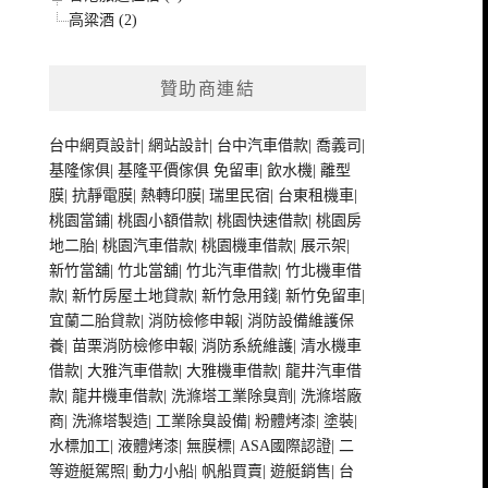
高粱酒 (2)
贊助商連結
台中網頁設計
|
網站設計
|
台中汽車借款
|
喬義司
|
基隆傢俱
|
基隆平價傢俱
免留車
|
飲水機
|
離型
膜
|
抗靜電膜
|
熱轉印膜
|
瑞里民宿
|
台東租機車
|
桃園當鋪
|
桃園小額借款
|
桃園快速借款
|
桃園房
地二胎
|
桃園汽車借款
|
桃園機車借款
|
展示架
|
新竹當舖
|
竹北當舖
|
竹北汽車借款
|
竹北機車借
款
|
新竹房屋土地貸款
|
新竹急用錢
|
新竹免留車
|
宜蘭二胎貸款
|
消防檢修申報
|
消防設備維護保
養
|
苗栗消防檢修申報
|
消防系統維護
|
清水機車
借款
|
大雅汽車借款
|
大雅機車借款
|
龍井汽車借
款
|
龍井機車借款
|
洗滌塔工業除臭劑
|
洗滌塔廠
商
|
洗滌塔製造
|
工業除臭設備
|
粉體烤漆
|
塗裝
|
水標加工
|
液體烤漆
|
無膜標
|
ASA國際認證
|
二
等遊艇駕照
|
動力小船
|
帆船買賣
|
遊艇銷售
|
台