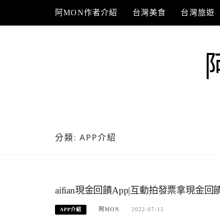
Skip
阿MON作者介紹
台灣美食
台灣旅遊
to
content
分類:
APP介紹
aifian現金回饋App|互動拍發票拿現金
阿MON
2022-07-15
APP介紹