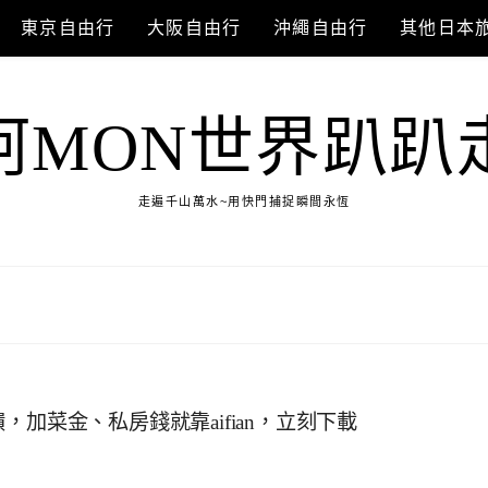
東京自由行
大阪自由行
沖繩自由行
其他日本
阿MON世界趴趴
走遍千山萬水~用快門捕捉瞬間永恆
回饋，加菜金、私房錢就靠aifian，立刻下載