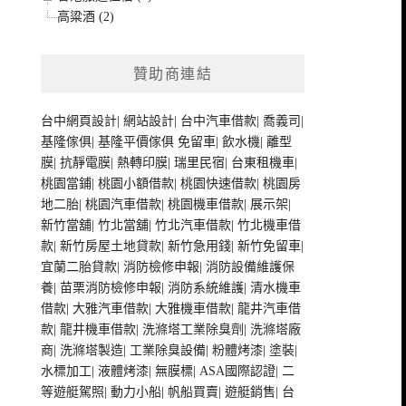
高粱酒 (2)
贊助商連結
台中網頁設計
|
網站設計
|
台中汽車借款
|
喬義司
|
基隆傢俱
|
基隆平價傢俱
免留車
|
飲水機
|
離型
膜
|
抗靜電膜
|
熱轉印膜
|
瑞里民宿
|
台東租機車
|
桃園當鋪
|
桃園小額借款
|
桃園快速借款
|
桃園房
地二胎
|
桃園汽車借款
|
桃園機車借款
|
展示架
|
新竹當舖
|
竹北當舖
|
竹北汽車借款
|
竹北機車借
款
|
新竹房屋土地貸款
|
新竹急用錢
|
新竹免留車
|
宜蘭二胎貸款
|
消防檢修申報
|
消防設備維護保
養
|
苗栗消防檢修申報
|
消防系統維護
|
清水機車
借款
|
大雅汽車借款
|
大雅機車借款
|
龍井汽車借
款
|
龍井機車借款
|
洗滌塔工業除臭劑
|
洗滌塔廠
商
|
洗滌塔製造
|
工業除臭設備
|
粉體烤漆
|
塗裝
|
水標加工
|
液體烤漆
|
無膜標
|
ASA國際認證
|
二
等遊艇駕照
|
動力小船
|
帆船買賣
|
遊艇銷售
|
台