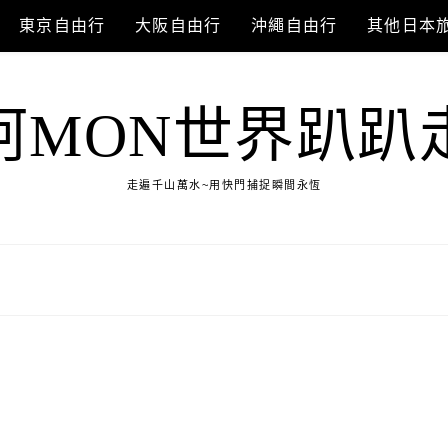
東京自由行
大阪自由行
沖繩自由行
其他日本
阿MON世界趴趴
走遍千山萬水~用快門捕捉瞬間永恆