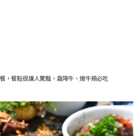
早午餐，餐點很讓人驚豔，霜降牛、燉牛頰必吃