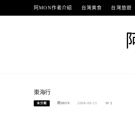
Skip
阿MON作者介紹
台灣美食
台灣旅遊
to
content
東海行
阿MON
2008-09-21
2
未分類