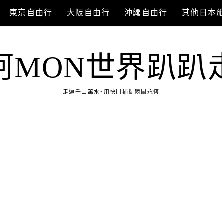
東京自由行
大阪自由行
沖繩自由行
其他日本
阿MON世界趴趴
走遍千山萬水~用快門捕捉瞬間永恆