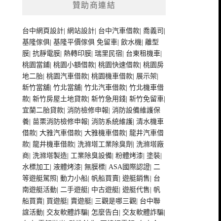
贊助商連結
台中網頁設計
|
網站設計
|
台中汽車借款
|
喬義司
|
基隆傢俱
|
基隆平價傢俱
免留車
|
飲水機
|
離型
膜
|
抗靜電膜
|
熱轉印膜
|
瑞里民宿
|
台東租機車
|
桃園當鋪
|
桃園小額借款
|
桃園快速借款
|
桃園房
地二胎
|
桃園汽車借款
|
桃園機車借款
|
展示架
|
新竹當舖
|
竹北當舖
|
竹北汽車借款
|
竹北機車借
款
|
新竹房屋土地貸款
|
新竹急用錢
|
新竹免留車
|
宜蘭二胎貸款
|
消防檢修申報
|
消防設備維護保
養
|
苗栗消防檢修申報
|
消防系統維護
|
清水機車
借款
|
大雅汽車借款
|
大雅機車借款
|
龍井汽車借
款
|
龍井機車借款
|
洗滌塔工業除臭劑
|
洗滌塔廠
商
|
洗滌塔製造
|
工業除臭設備
|
粉體烤漆
|
塗裝
|
水標加工
|
液體烤漆
|
無膜標
|
ASA國際認證
|
二
等遊艇駕照
|
動力小船
|
帆船買賣
|
遊艇銷售
|
台
南遊艇活動
|
二手遊艇
|
中古遊艇
|
遊艇代售
|
帆
船買賣
|
買遊艇
|
賣遊艇
|
三觀是哪三觀
|
台中聯
誼活動
|
交友軟體詐騙
|
怎麼告白
|
交友軟體詐騙
|