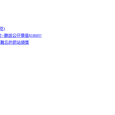
吃)
聽說公仔價值$1800!!
令人難忘的罰站頒獎