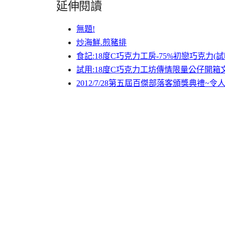
延伸閱讀
無題!
炒海鮮.煎豬排
食記:18度C巧克力工房-75%初戀巧克力(試
試用:18度C巧克力工坊傳情限量公仔開箱文~
2012/7/28第五屆百傑部落客頒獎典禮~