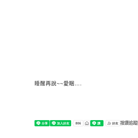
睡醒再說~~愛睏….
按讚追蹤